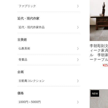
ファブリック
近代・現代作家
近代・現代作家作品
古美術
李朝彫刻
仏教美術
ィーク家
ル 李朝
ーテーブ
骨董品
¥25
企画
古舫庵コレクション
価格
1000円～5000円