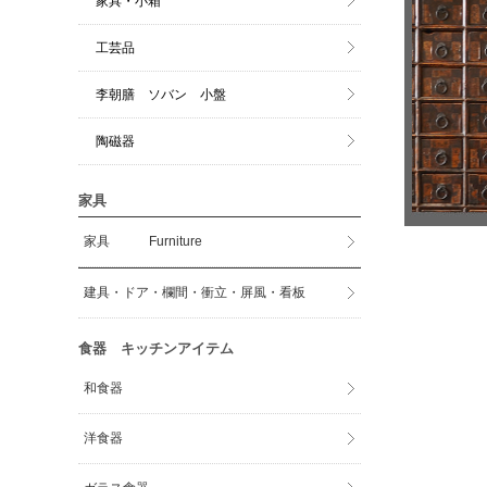
家具・小箱
工芸品
李朝膳 ソバン 小盤
陶磁器
家具
家具 Furniture
建具・ドア・欄間・衝立・屏風・看板
食器 キッチンアイテム
和食器
洋食器