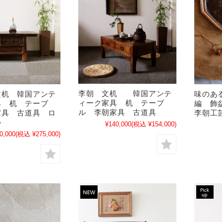
李朝 文机 韓国アンテ
文机 韓国アンテ
味のあ
ィーク家具 机 テーブ
具 机 テーブ
編 飾
ル 李朝家具 古道具
家具 古道具 ロ
李朝工
ル
¥140,000
(税込 ¥154,000)
0,000
(税込 ¥275,000)