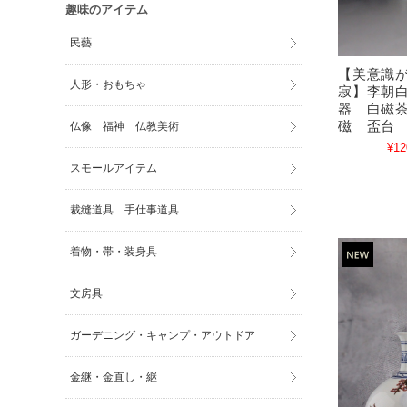
趣味のアイテム
民藝
【美意識
人形・おもちゃ
寂】李朝
器 白磁
磁 盃台
仏像 福神 仏教美術
¥12
スモールアイテム
裁縫道具 手仕事道具
着物・帯・装身具
文房具
ガーデニング・キャンプ・アウトドア
金継・金直し・継