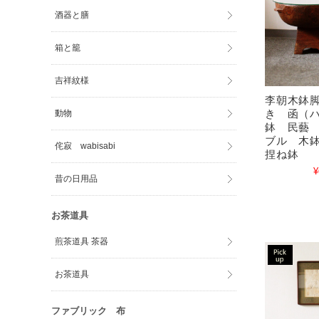
酒器と膳
箱と籠
吉祥紋様
李朝木鉢
き 函（
動物
鉢 民藝
ブル 木
侘寂 wabisabi
捏ね鉢
¥
昔の日用品
お茶道具
煎茶道具 茶器
お茶道具
ファブリック 布