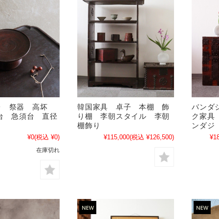
韓国家具 卓子 本棚 飾
バンダ
台 祭器 高坏
り棚 李朝スタイル 李朝
ク家具
台 急須台 直径
棚飾り
ンダジ
¥115,000
(税込 ¥126,500)
¥1
¥0
(税込 ¥0)
在庫切れ