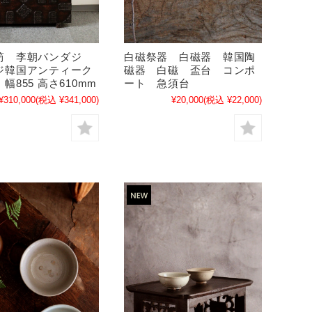
笥 李朝バンダジ
白磁祭器 白磁器 韓国陶
ジ韓国アンティーク
磁器 白磁 盃台 コンポ
855 高さ610mm
ート 急須台
¥310,000
(税込 ¥341,000)
¥20,000
(税込 ¥22,000)