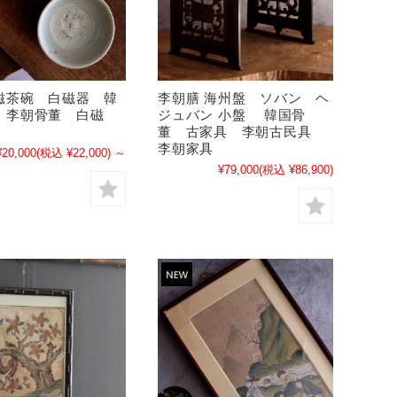
磁茶碗 白磁器 韓
李朝膳 海州盤 ソバン ヘ
 李朝骨董 白磁
ジュバン 小盤 韓国骨
董 古家具 李朝古民具
李朝家具
¥20,000
(税込 ¥22,000)
～
¥79,000
(税込 ¥86,900)