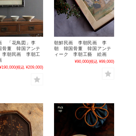
画 「花鳥図」李
朝鮮民画 李朝民画 李
国骨董 韓国アンテ
朝 韓国骨董 韓国アンテ
 李朝民画 李朝工
ィーク 李朝工藝 絵画
画
¥90,000
(税込 ¥99,000)
¥190,000
(税込 ¥209,000)