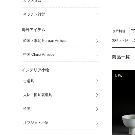
ガラス食器
キッチン雑貨
海外アイテム
表示切替：
韓国・李朝 Korean Antique
38件中1件～
中国 China Antique
商品一覧
インテリア小物
古道具
火鉢・囲炉裏道具
絵画
オブジェ・小物