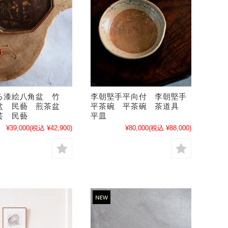
る漆絵八角盆 竹
李朝堅手平向付 李朝堅手
盆 民藝 煎茶盆
平茶碗 平茶碗 茶道具
芸 民藝
平皿
¥39,000
(税込 ¥42,900)
¥80,000
(税込 ¥88,000)