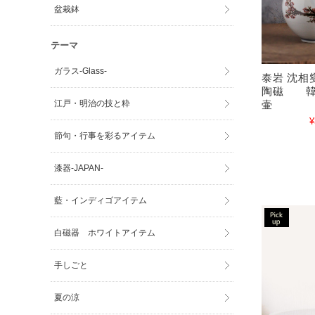
盆栽鉢
テーマ
ガラス-Glass-
泰岩 沈
陶磁 韓
江戸・明治の技と粋
壷
¥
節句・行事を彩るアイテム
漆器-JAPAN-
藍・インディゴアイテム
白磁器 ホワイトアイテム
手しごと
夏の涼