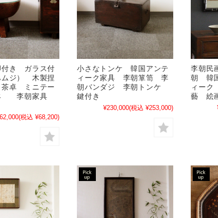
脚付き ガラス付
李朝民
小さなトンケ 韓国アンテ
ハムジ） 木製捏
朝 韓
ィーク家具 李朝箪笥 李
 茶卓 ミニテー
ィーク
朝バンダジ 李朝トンケ
鉢 李朝家具
藝 絵
鍵付き
¥230,000
(税込 ¥253,000)
62,000
(税込 ¥68,200)