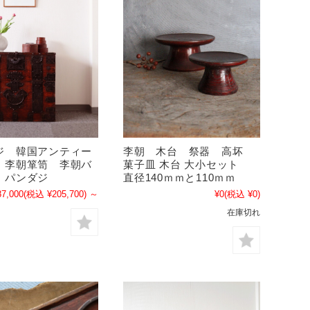
ジ 韓国アンティー
李朝 木台 祭器 高坏
 李朝箪笥 李朝バ
菓子皿 木台 大小セット
 パンダジ
直径140ｍｍと110ｍｍ
87,000
(税込 ¥205,700)
～
¥0
(税込 ¥0)
在庫切れ