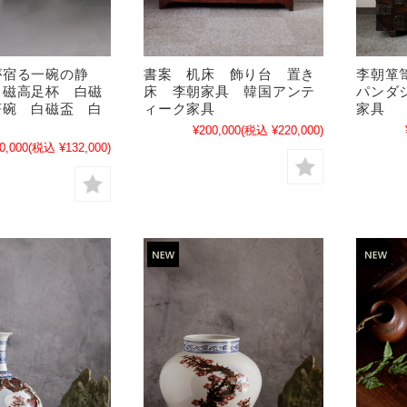
が宿る一碗の静
書案 机床 飾り台 置き
李朝箪
白磁高足杯 白磁
床 李朝家具 韓国アンテ
パンダ
茶碗 白磁盃 白
ィーク家具
家具 幅
¥200,000
(税込 ¥220,000)
0,000
(税込 ¥132,000)