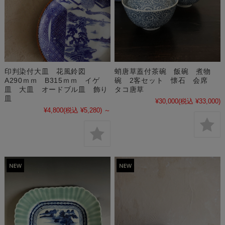
印判染付大皿 花風鈴図
蛸唐草蓋付茶碗 飯碗 煮物
A290ｍｍ B315ｍｍ イゲ
碗 2客セット 懐石 会席
皿 大皿 オードブル皿 飾り
タコ唐草
皿
¥30,000
(税込 ¥33,000)
¥4,800
(税込 ¥5,280)
～