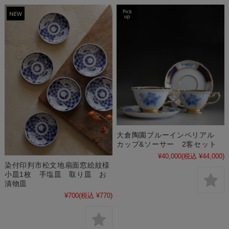
大倉陶園ブルーインペリアル
カップ&ソーサー 2客セット
¥40,000
(税込 ¥44,000)
染付印判市松文地扇面窓絵紋様
小皿1枚 手塩皿 取り皿 お
漬物皿
¥700
(税込 ¥770)