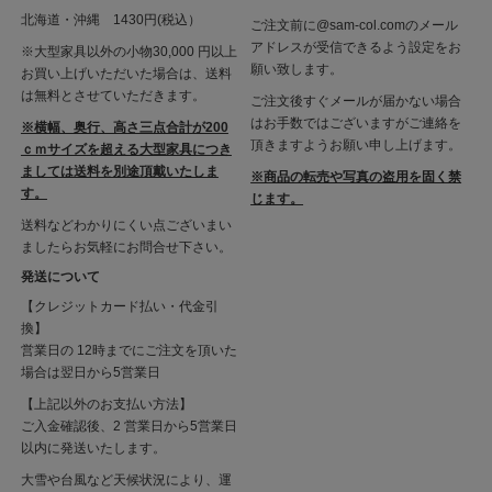
北海道・沖縄 1430円(税込）
ご注文前に@sam-col.comのメール
アドレスが受信できるよう設定をお
※大型家具以外の小物30,000 円以上
願い致します。
お買い上げいただいた場合は、送料
は無料とさせていただきます。
ご注文後すぐメールが届かない場合
はお手数ではございますがご連絡を
※横幅、奥行、高さ三点合計が200
頂きますようお願い申し上げます。
ｃｍサイズを超える大型家具につき
ましては送料を別途頂戴いたしま
※商品の転売や写真の盗用を固く禁
す。
じます。
送料などわかりにくい点ございまい
ましたらお気軽にお問合せ下さい。
発送について
【クレジットカード払い・代金引
換】
営業日の 12時までにご注文を頂いた
場合は翌日から5営業日
【上記以外のお支払い方法】
ご入金確認後、2 営業日から5営業日
以内に発送いたします。
大雪や台風など天候状況により、運