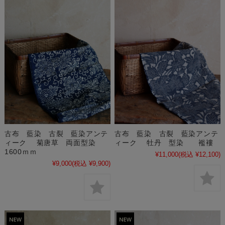
古布 藍染 古裂 藍染アンテ
古布 藍染 古裂 藍染アンテ
ィーク 菊唐草 両面型染
ィーク 牡丹 型染 襤褸
1600ｍｍ
¥11,000
(税込 ¥12,100)
¥9,000
(税込 ¥9,900)