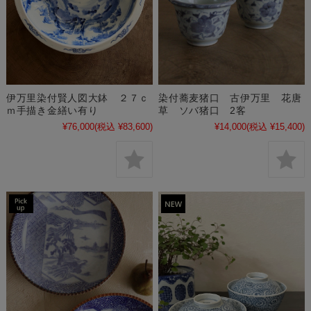
伊万里染付賢人図大鉢 ２７ｃ
染付蕎麦猪口 古伊万里 花唐
ｍ手描き金繕い有り
草 ソバ猪口 2客
¥76,000
(税込 ¥83,600)
¥14,000
(税込 ¥15,400)