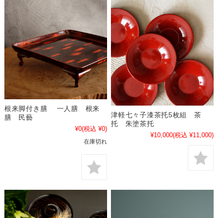
根来脚付き膳 一人膳 根来
津軽七々子漆茶托5枚組 茶
膳 民藝
托 朱塗茶托
¥0
(税込 ¥0)
¥10,000
(税込 ¥11,000)
在庫切れ