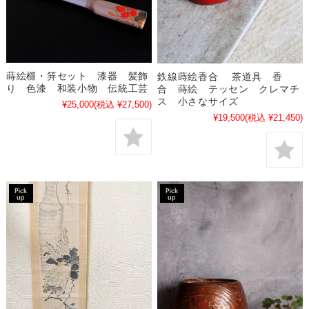
蒔絵櫛・笄セット 漆器 髪飾
鉄線蒔絵香合 茶道具 香
り 色漆 和装小物 伝統工芸
合 蒔絵 テッセン クレマチ
ス 小さなサイズ
¥25,000
(税込 ¥27,500)
¥19,500
(税込 ¥21,450)