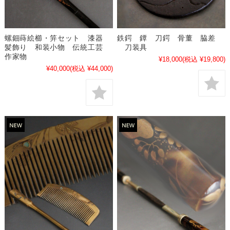
螺鈿蒔絵櫛・笄セット 漆器
鉄鍔 鐔 刀鍔 骨董 脇差
髪飾り 和装小物 伝統工芸
刀装具
作家物
¥18,000
(税込 ¥19,800)
¥40,000
(税込 ¥44,000)