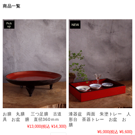
商品一覧
お膳 丸膳 三つ足膳 古道
漆器盆 両面 朱塗トレー 人
具 お盆 膳 直径360ｍｍ
形台 茶器トレー お盆 お
膳
¥13,000
(税込 ¥14,300)
¥6,000
(税込 ¥6,600)