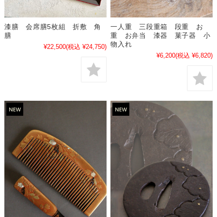
一人重 三段重箱 段重 お
漆膳 会席膳5枚組 折敷 角
重 お弁当 漆器 菓子器 小
膳
物入れ
¥22,500
(税込 ¥24,750)
¥6,200
(税込 ¥6,820)