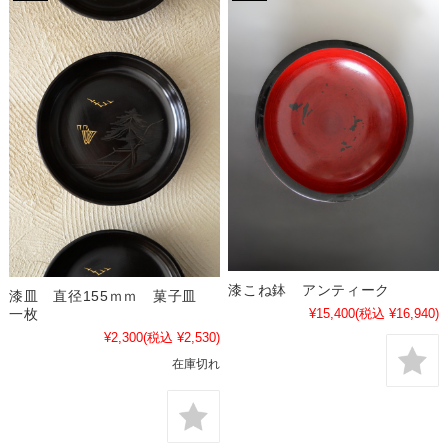
漆こね鉢 アンティーク
漆皿 直径155ｍｍ 菓子皿
¥15,400
(税込 ¥16,940)
一枚
¥2,300
(税込 ¥2,530)
在庫切れ