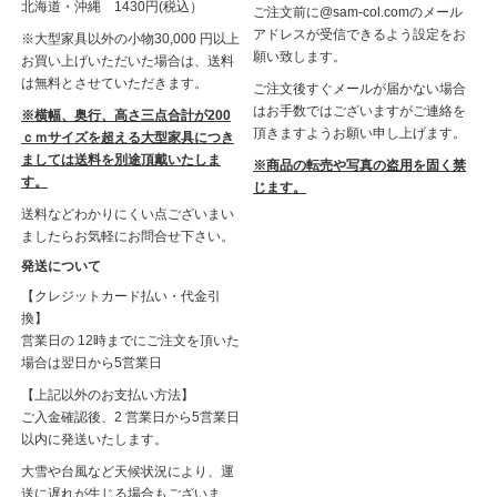
北海道・沖縄 1430円(税込）
ご注文前に@sam-col.comのメール
アドレスが受信できるよう設定をお
※大型家具以外の小物30,000 円以上
願い致します。
お買い上げいただいた場合は、送料
は無料とさせていただきます。
ご注文後すぐメールが届かない場合
はお手数ではございますがご連絡を
※横幅、奥行、高さ三点合計が200
頂きますようお願い申し上げます。
ｃｍサイズを超える大型家具につき
ましては送料を別途頂戴いたしま
※商品の転売や写真の盗用を固く禁
す。
じます。
送料などわかりにくい点ございまい
ましたらお気軽にお問合せ下さい。
発送について
【クレジットカード払い・代金引
換】
営業日の 12時までにご注文を頂いた
場合は翌日から5営業日
【上記以外のお支払い方法】
ご入金確認後、2 営業日から5営業日
以内に発送いたします。
大雪や台風など天候状況により、運
送に遅れが生じる場合もございま