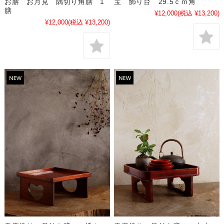
宝 飾り台 29.5ｃｍ角
お膳 お月見 隅切り角膳 1
膳
¥12,000
(税込 ¥13,200)
¥12,000
(税込 ¥13,200)