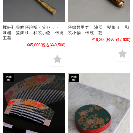
螺鈿孔雀紋蒔絵櫛・笄セット
蒔絵鼈甲笄 漆器 髪飾り 和
漆器 髪飾り 和装小物 伝統
装小物 伝統工芸
工芸
¥16,300
(税込 ¥17,930)
¥45,000
(税込 ¥49,500)