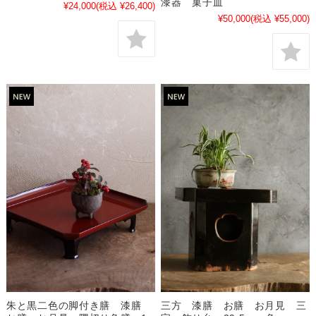
漆器 菓子皿
¥24,000
(税込 ¥26,400)
¥50,000
(税込 ¥55,000)
三方 漆膳 お膳 お月見 三
朱と黒二色の脚付き膳 漆膳