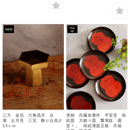
三方 金箔 六角高月 台
塗師 呉藤友乗作 平安堂 蒔
漆 お月見 三宝 飾り台高さ
絵皿 大銘々皿 瓢箪紋「露
13ｃｍ
堂々」 蒔絵漆皿五枚 共箱