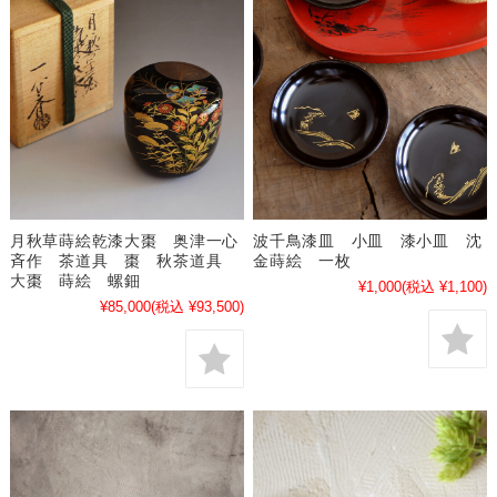
月秋草蒔絵乾漆大棗 奥津一心
波千鳥漆皿 小皿 漆小皿 沈
斉作 茶道具 棗 秋茶道具
金蒔絵 一枚
大棗 蒔絵 螺鈿
¥1,000
(税込 ¥1,100)
¥85,000
(税込 ¥93,500)