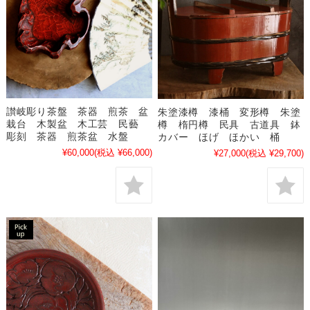
讃岐彫り茶盤 茶器 煎茶 盆
朱塗漆樽 漆桶 変形樽 朱塗
栽台 木製盆 木工芸 民藝
樽 楕円樽 民具 古道具 鉢
彫刻 茶器 煎茶盆 水盤
カバー ほげ ほかい 桶
¥60,000
(税込 ¥66,000)
¥27,000
(税込 ¥29,700)