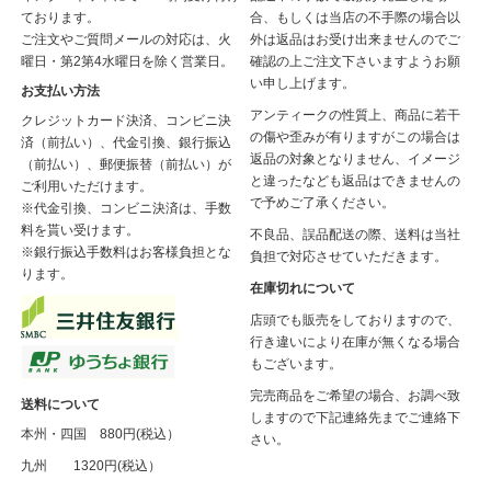
ております。
合、もしくは当店の不手際の場合以
ご注文やご質問メールの対応は、火
外は返品はお受け出来ませんのでご
曜日・第2第4水曜日を除く営業日。
確認の上ご注文下さいますようお願
い申し上げます。
お支払い方法
アンティークの性質上、商品に若干
クレジットカード決済、コンビニ決
の傷や歪みが有りますがこの場合は
済（前払い）、代金引換、銀行振込
返品の対象となりません、イメージ
（前払い）、郵便振替（前払い）が
と違ったなども返品はできませんの
ご利用いただけます。
で予めご了承ください。
※代金引換、コンビニ決済は、手数
料を貰い受けます。
不良品、誤品配送の際、送料は当社
※銀行振込手数料はお客様負担とな
負担で対応させていただきます。
ります。
在庫切れについて
店頭でも販売をしておりますので、
行き違いにより在庫が無くなる場合
もございます。
完売商品をご希望の場合、お調べ致
送料について
しますので下記連絡先までご連絡下
本州・四国 880円(税込）
さい。
九州 1320円(税込）