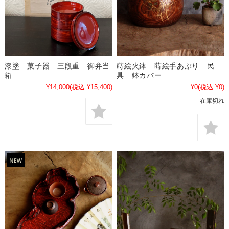
漆塗 菓子器 三段重 御弁当
蒔絵火鉢 蒔絵手あぶり 民
箱
具 鉢カバー
¥14,000
(税込 ¥15,400)
¥0
(税込 ¥0)
在庫切れ