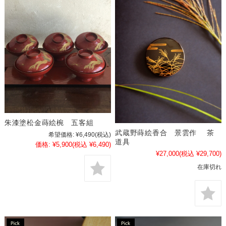
朱漆塗松金蒔絵椀 五客組
武蔵野蒔絵香合 景雲作 茶
希望価格:
¥6,490
(税込)
道具
価格:
¥5,900
(税込 ¥6,490)
¥27,000
(税込 ¥29,700)
在庫切れ