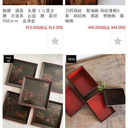
御膳 酒器 丸膳 くり貫き
刀鍔蒔絵 梨地碗 蒔絵漆椀5
膳 古道具 お盆 膳 直径
客 蒔絵椀 漆器 煮物椀 吸
350ｍｍ 会津盆
物椀
¥13,000
(税込 ¥14,300)
¥40,000
(税込 ¥44,000)