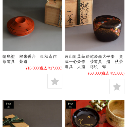
輪島塗 根来香合 東秋斎作
遠山紅葉蒔絵乾漆黒大平棗 奥
茶道具 茶道
津一心斉作 茶道具 棗 秋茶
道具 大棗 蒔絵 螺
¥16,000
(税込 ¥17,600)
¥50,000
(税込 ¥55,000)