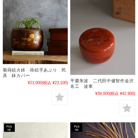
菊蒔絵火鉢 蒔絵手あぶり 民
具 鉢カバー
平棗朱波 二代田中健智作金沢
¥21,000
(税込 ¥23,100)
名工 波車
¥39,000
(税込 ¥42,900)