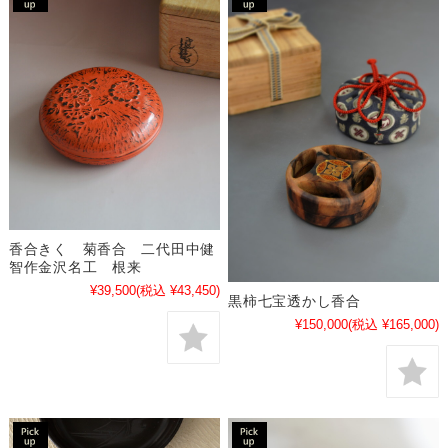
香合きく 菊香合 二代田中健
智作金沢名工 根来
¥39,500
(税込 ¥43,450)
黒柿七宝透かし香合
¥150,000
(税込 ¥165,000)