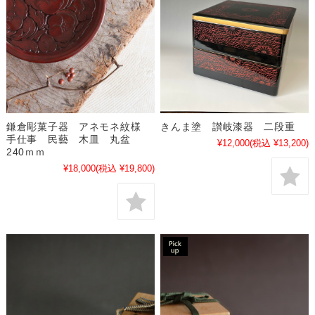
鎌倉彫菓子器 アネモネ紋様
きんま塗 讃岐漆器 二段重
手仕事 民藝 木皿 丸盆
¥12,000
(税込 ¥13,200)
240ｍｍ
¥18,000
(税込 ¥19,800)