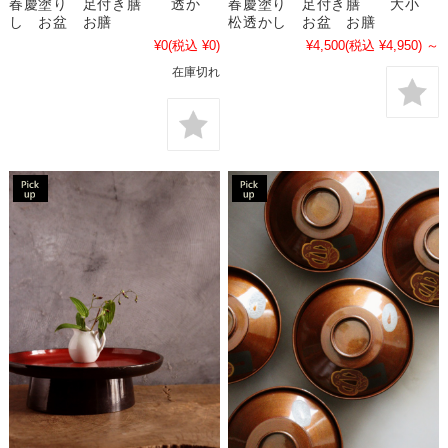
春慶塗り 足付き膳 大小
春慶塗り 足付き膳 透か
松透かし お盆 お膳
し お盆 お膳
¥4,500
(税込 ¥4,950)
～
¥0
(税込 ¥0)
在庫切れ