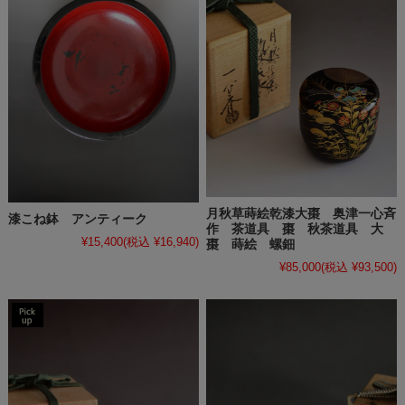
月秋草蒔絵乾漆大棗 奥津一心斉
漆こね鉢 アンティーク
作 茶道具 棗 秋茶道具 大
¥15,400
(税込 ¥16,940)
棗 蒔絵 螺鈿
¥85,000
(税込 ¥93,500)