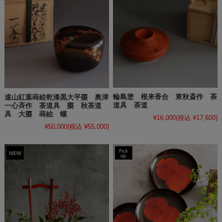
輪島塗 根来香合 東秋斎作 茶
遠山紅葉蒔絵乾漆黒大平棗 奥津
道具 茶道
一心斉作 茶道具 棗 秋茶道
具 大棗 蒔絵 螺
¥16,000
(税込 ¥17,600)
¥50,000
(税込 ¥55,000)