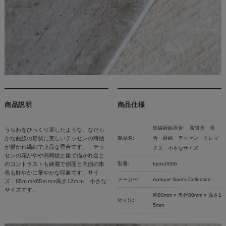
商品説明
商品仕様
鉄線蒔絵香合 茶道具 香
うちわをひっくり返したような、なだら
かな曲線の形状に美しいテッセンの蒔絵
製品名:
合 蒔絵 テッセン クレマ
が描かれ繊細で上品な香合です。 テッ
チス 小さなサイズ
センの花がやや高蒔絵と銀で描かれ金と
のコントラストも綺麗で側面と内側の朱
型番:
bjcko0056
色も鮮やかに華やかな印象です。サイ
メーカー:
Antique Sam's Collection
ズ：65ｍｍ×65ｍｍ×高さ12ｍｍ 小さな
サイズです。
幅80mm × 奥行80mm × 高さ1
外寸法:
5mm