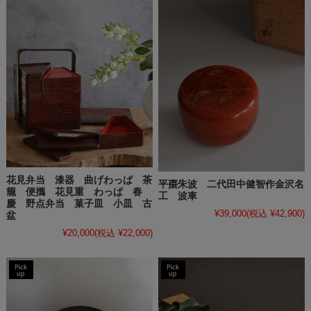
花見弁当 漆器 曲げわっぱ 茶
平棗朱波 二代田中健智作金沢名
籠 便攜 花見重 わっぱ 春
工 波車
慶 野点弁当 菓子皿 小皿 古
¥39,000
(税込 ¥42,900)
盆
¥20,000
(税込 ¥22,000)