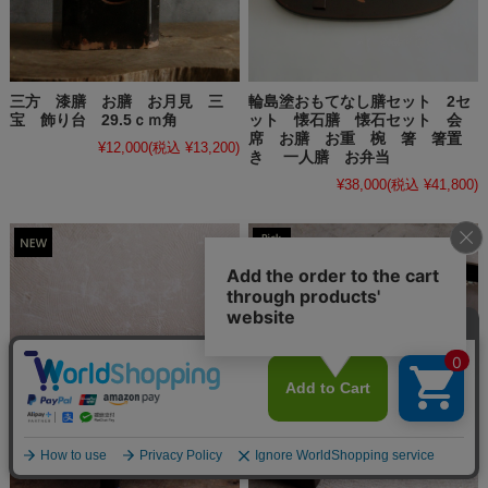
三方 漆膳 お膳 お月見 三
輪島塗おもてなし膳セット 2セ
宝 飾り台 29.5ｃｍ角
ット 懐石膳 懐石セット 会
席 お膳 お重 椀 箸 箸置
¥12,000
(税込 ¥13,200)
き 一人膳 お弁当
¥38,000
(税込 ¥41,800)