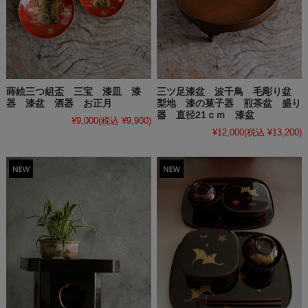
蒔絵三つ組盃 三宝 漆皿 漆
三ツ足漆盆 波千鳥 毛彫り盆
器 漆盆 酒器 お正月
梨地 漆の菓子器 煎茶盆 盛り
器 直径21ｃｍ 漆盆
¥9,000
(税込 ¥9,900)
¥12,000
(税込 ¥13,200)