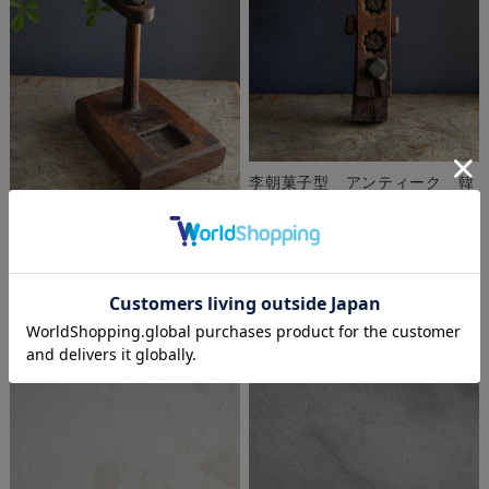
李朝菓子型 アンティーク 韓
菓
¥49,000
(税込 ¥53,900)
李朝燭台
在庫切れ
¥51,800
(税込 ¥56,980)