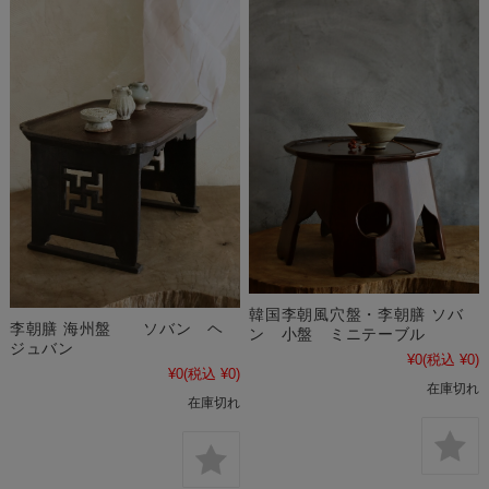
韓国李朝風穴盤・李朝膳 ソバ
李朝膳 海州盤 ソバン ヘ
ン 小盤 ミニテーブル
ジュバン
¥0
(税込 ¥0)
¥0
(税込 ¥0)
在庫切れ
在庫切れ