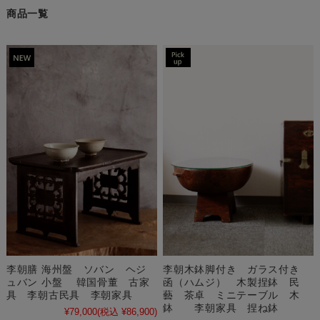
商品一覧
李朝膳 海州盤 ソバン ヘジ
李朝木鉢脚付き ガラス付き
ュバン 小盤 韓国骨董 古家
函（ハムジ） 木製捏鉢 民
具 李朝古民具 李朝家具
藝 茶卓 ミニテーブル 木
鉢 李朝家具 捏ね鉢
¥79,000
(税込 ¥86,900)