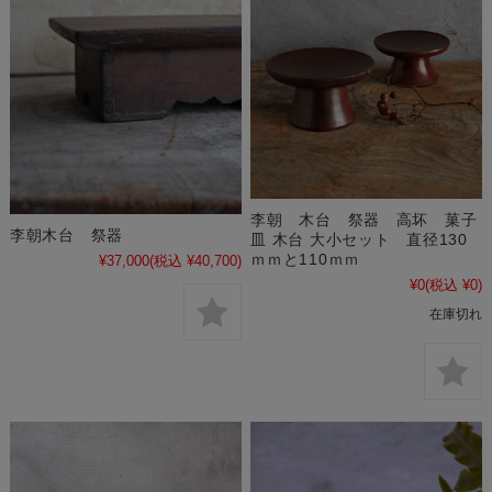
李朝 木台 祭器 高坏 菓子
李朝木台 祭器
皿 木台 大小セット 直径130
ｍｍと110ｍｍ
¥37,000
(税込 ¥40,700)
¥0
(税込 ¥0)
在庫切れ