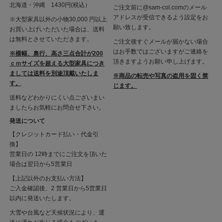
北海道・沖縄 1430円(税込）
ご注文前に@sam-col.comのメール
アドレスが受信できるよう設定をお
※大型家具以外の小物30,000 円以上
願い致します。
お買い上げいただいた場合は、送料
は無料とさせていただきます。
ご注文後すぐメールが届かない場合
はお手数ではございますがご連絡を
※横幅、奥行、高さ三点合計が200
頂きますようお願い申し上げます。
ｃｍサイズを超える大型家具につき
ましては送料を別途頂戴いたしま
※商品の転売や写真の盗用を固く禁
す。
じます。
送料などわかりにくい点ございまい
ましたらお気軽にお問合せ下さい。
発送について
【クレジットカード払い・代金引
換】
営業日の 12時までにご注文を頂いた
場合は翌日から5営業日
【上記以外のお支払い方法】
ご入金確認後、2 営業日から5営業日
以内に発送いたします。
大雪や台風など天候状況により、運