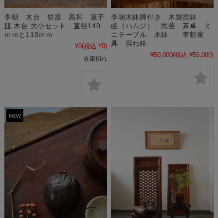
李朝 木台 祭器 高坏 菓子
李朝木鉢脚付き 木製捏鉢
皿 木台 大小セット 直径140
函（ハムジ） 民藝 茶卓 ミ
ｍｍと110ｍｍ
ニテーブル 木鉢 李朝家
具 捏ね鉢
¥0
(税込 ¥0)
¥50,000
(税込 ¥55,000)
在庫切れ