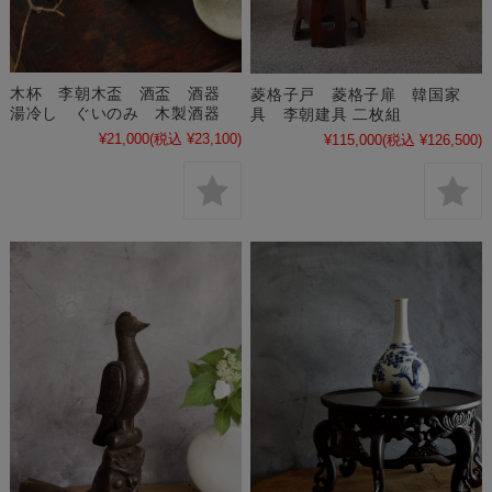
木杯 李朝木盃 酒盃 酒器
菱格子戸 菱格子扉 韓国家
湯冷し ぐいのみ 木製酒器
具 李朝建具 二枚組
¥21,000
(税込 ¥23,100)
¥115,000
(税込 ¥126,500)