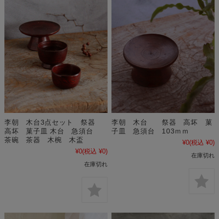
李朝 木台3点セット 祭器
李朝 木台 祭器 高坏 菓
高坏 菓子皿 木台 急須台
子皿 急須台 103ｍｍ
茶碗 茶器 木椀 木盃
¥0
(税込 ¥0)
¥0
(税込 ¥0)
在庫切れ
在庫切れ