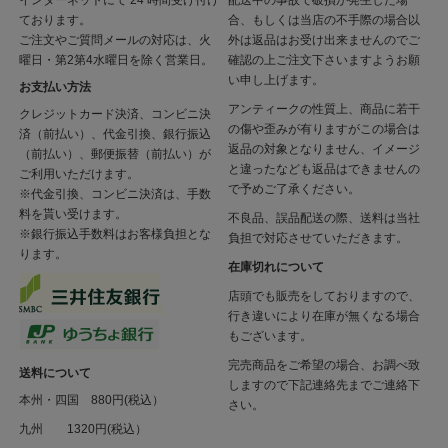
インターネットにて 24 時間受け付け
配送中の事故で破損が発生した場
ております。
合、もしくは当店の不手際の場合以
ご注文やご質問メールの対応は、火
外は返品はお受け出来ませんのでご
曜日・第2第4水曜日を除く営業日。
確認の上ご注文下さいますようお願
い申し上げます。
お支払い方法
アンティークの性質上、商品に若干
クレジットカード決済、コンビニ決
の傷や歪みが有りますがこの場合は
済（前払い）、代金引換、銀行振込
返品の対象となりません、イメージ
（前払い）、郵便振替（前払い）が
と違ったなども返品はできませんの
ご利用いただけます。
で予めご了承ください。
※代金引換、コンビニ決済は、手数
料を貰い受けます。
不良品、誤品配送の際、送料は当社
※銀行振込手数料はお客様負担とな
負担で対応させていただきます。
ります。
在庫切れについて
店頭でも販売をしておりますので、
行き違いにより在庫が無くなる場合
もございます。
完売商品をご希望の場合、お調べ致
送料について
しますので下記連絡先までご連絡下
本州・四国 880円(税込）
さい。
九州 1320円(税込）