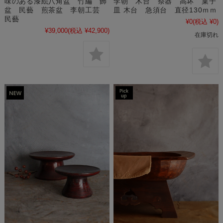
味のある漆絵八角盆 竹編 飾
李朝 木台 祭器 高坏 菓子
盆 民藝 煎茶盆 李朝工芸
皿 木台 急須台 直径130ｍｍ
民藝
¥0
(税込 ¥0)
¥39,000
(税込 ¥42,900)
在庫切れ