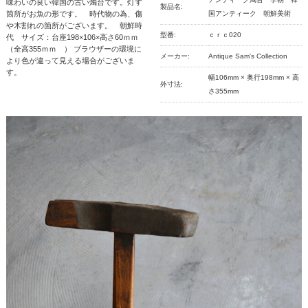
味わいの良い韓国の古い燭台です。灯す
製品名:
箇所がお魚の形です。 時代物の為、傷
国アンティーク 朝鮮美術
や木割れの箇所がございます。 朝鮮時
型番:
ｃｒｃ020
代 サイズ：台座198×106×高さ60ｍｍ
（全高355ｍｍ ） ブラウザーの環境に
メーカー:
Antique Sam's Collection
より色が違って見える場合がございま
す。
幅106mm × 奥行198mm × 高
外寸法:
さ355mm