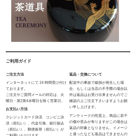
ご利用ガイド
ご注文方法
返品・交換について
インターネットにて 24 時間受け付け
配送中の事故で破損が発生した場
ております。
合、もしくは当店の不手際の場合以
ご注文やご質問メールの対応は、火
外は返品はお受け出来ませんのでご
曜日・第2第4水曜日を除く営業日。
確認の上ご注文下さいますようお願
い申し上げます。
お支払い方法
アンティークの性質上、商品に若干
クレジットカード決済、コンビニ決
の傷や歪みが有りますがこの場合は
済（前払い）、代金引換、銀行振込
返品の対象となりません、イメージ
（前払い）、郵便振替（前払い）が
と違ったなども返品はできませんの
ご利用いただけます。