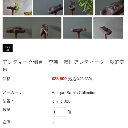
アンティーク燭台 李朝 韓国アンティーク 朝鮮美
術
¥23,500
価格:
(税込 ¥25,850)
メーカー：
Antique Sam's Collection
型番：
ｃｒｃ020
数量:
個
在庫:
○