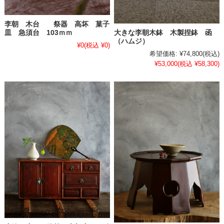
李朝 木台 祭器 高坏 菓子
大きな李朝木鉢 木製捏鉢 函
皿 急須台 103ｍｍ
（ハムジ）
¥0
(税込 ¥0)
希望価格:
¥74,800
(税込)
¥53,000
(税込 ¥58,300)