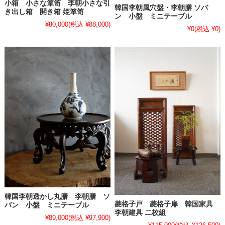
小箱 小さな箪笥 李朝小さな引
韓国李朝風穴盤・李朝膳 ソバ
き出し箱 開き箱 姫箪笥
ン 小盤 ミニテーブル
¥80,000
(税込 ¥88,000)
¥0
(税込 ¥0)
韓国李朝透かし丸膳 李朝膳 ソ
菱格子戸 菱格子扉 韓国家具
バン 小盤 ミニテーブル
李朝建具 二枚組
¥89,000
(税込 ¥97,900)