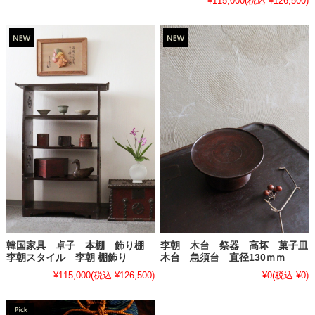
¥115,000
(税込 ¥126,500)
韓国家具 卓子 本棚 飾り棚
李朝 木台 祭器 高坏 菓子皿
李朝スタイル 李朝 棚飾り
木台 急須台 直径130ｍｍ
¥115,000
(税込 ¥126,500)
¥0
(税込 ¥0)