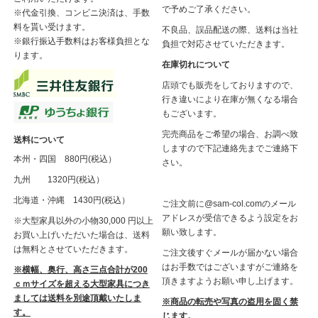
で予めご了承ください。
※代金引換、コンビニ決済は、手数
料を貰い受けます。
不良品、誤品配送の際、送料は当社
※銀行振込手数料はお客様負担とな
負担で対応させていただきます。
ります。
在庫切れについて
店頭でも販売をしておりますので、
行き違いにより在庫が無くなる場合
もございます。
完売商品をご希望の場合、お調べ致
送料について
しますので下記連絡先までご連絡下
本州・四国 880円(税込）
さい。
九州 1320円(税込）
北海道・沖縄 1430円(税込）
ご注文前に@sam-col.comのメール
アドレスが受信できるよう設定をお
※大型家具以外の小物30,000 円以上
願い致します。
お買い上げいただいた場合は、送料
は無料とさせていただきます。
ご注文後すぐメールが届かない場合
はお手数ではございますがご連絡を
※横幅、奥行、高さ三点合計が200
頂きますようお願い申し上げます。
ｃｍサイズを超える大型家具につき
ましては送料を別途頂戴いたしま
※商品の転売や写真の盗用を固く禁
す。
じます。