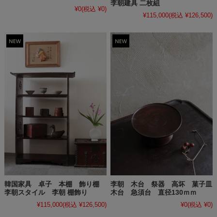
李朝建具 二枚組
¥0
(税込 ¥0)
¥115,000
(税込 ¥126,500)
韓国家具 卓子 本棚 飾り棚
李朝 木台 祭器 高坏 菓子皿
李朝スタイル 李朝 棚飾り
木台 急須台 直径130ｍｍ
¥115,000
(税込 ¥126,500)
¥0
(税込 ¥0)