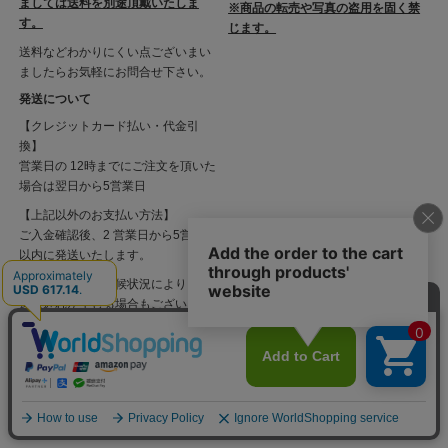
ましては送料を別途頂戴いたしま
※商品の転売や写真の盗用を固く禁
す。
じます。
送料などわかりにくい点ございまい
ましたらお気軽にお問合せ下さい。
発送について
【クレジットカード払い・代金引
換】
営業日の 12時までにご注文を頂いた
場合は翌日から5営業日
【上記以外のお支払い方法】
ご入金確認後、2 営業日から5営業日
以内に発送いたします。
大雪や台風など天候状況により、運
送に遅れが生じる場合もございま
す。
ご連絡先
Antique Sam's Collection