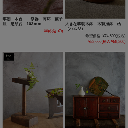
李朝 木台 祭器 高坏 菓子
大きな李朝木鉢 木製捏鉢 函
皿 急須台 103ｍｍ
（ハムジ）
¥0
(税込 ¥0)
希望価格:
¥74,800
(税込)
¥53,000
(税込 ¥58,300)