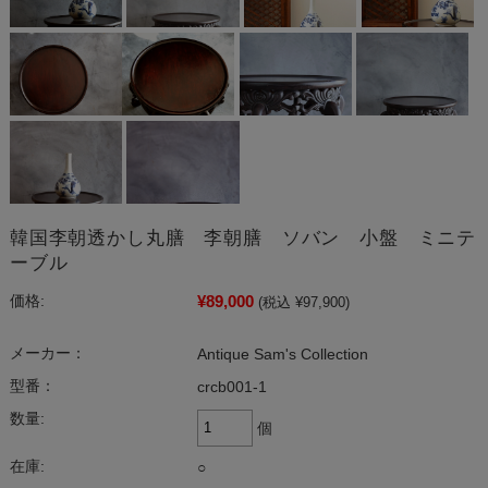
韓国李朝透かし丸膳 李朝膳 ソバン 小盤 ミニテ
ーブル
¥89,000
価格:
(税込 ¥97,900)
メーカー：
Antique Sam's Collection
型番：
crcb001-1
数量:
個
在庫:
○