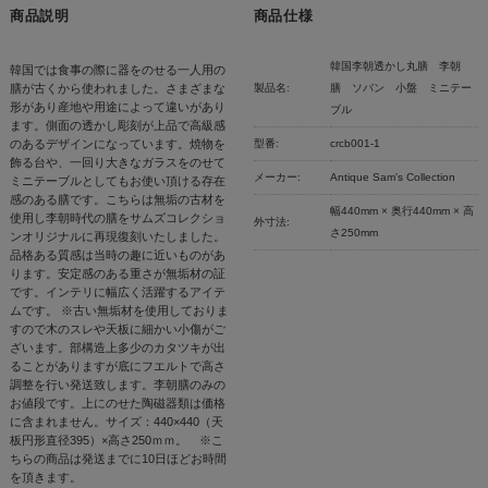
商品説明
商品仕様
韓国李朝透かし丸膳 李朝
韓国では食事の際に器をのせる一人用の
膳が古くから使われました。さまざまな
製品名:
膳 ソバン 小盤 ミニテー
形があり産地や用途によって違いがあり
ブル
ます。側面の透かし彫刻が上品で高級感
のあるデザインになっています。焼物を
型番:
crcb001-1
飾る台や、一回り大きなガラスをのせて
メーカー:
Antique Sam's Collection
ミニテーブルとしてもお使い頂ける存在
感のある膳です。こちらは無垢の古材を
幅440mm × 奥行440mm × 高
使用し李朝時代の膳をサムズコレクショ
外寸法:
さ250mm
ンオリジナルに再現復刻いたしました。
品格ある質感は当時の趣に近いものがあ
ります。安定感のある重さが無垢材の証
です。インテリに幅広く活躍するアイテ
ムです。 ※古い無垢材を使用しておりま
すので木のスレや天板に細かい小傷がご
ざいます。部構造上多少のカタツキが出
ることがありますが底にフエルトで高さ
調整を行い発送致します。李朝膳のみの
お値段です。上にのせた陶磁器類は価格
に含まれません。サイズ：440×440（天
板円形直径395）×高さ250ｍｍ。 ※こ
ちらの商品は発送までに10日ほどお時間
を頂きます。