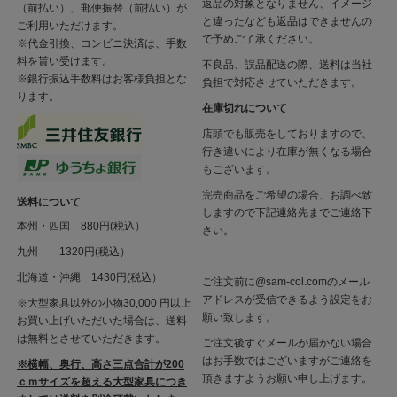
返品の対象となりません、イメージ
（前払い）、郵便振替（前払い）が
と違ったなども返品はできませんの
ご利用いただけます。
で予めご了承ください。
※代金引換、コンビニ決済は、手数
料を貰い受けます。
不良品、誤品配送の際、送料は当社
※銀行振込手数料はお客様負担とな
負担で対応させていただきます。
ります。
在庫切れについて
店頭でも販売をしておりますので、
行き違いにより在庫が無くなる場合
もございます。
完売商品をご希望の場合、お調べ致
送料について
しますので下記連絡先までご連絡下
本州・四国 880円(税込）
さい。
九州 1320円(税込）
北海道・沖縄 1430円(税込）
ご注文前に@sam-col.comのメール
アドレスが受信できるよう設定をお
※大型家具以外の小物30,000 円以上
願い致します。
お買い上げいただいた場合は、送料
は無料とさせていただきます。
ご注文後すぐメールが届かない場合
はお手数ではございますがご連絡を
※横幅、奥行、高さ三点合計が200
頂きますようお願い申し上げます。
ｃｍサイズを超える大型家具につき