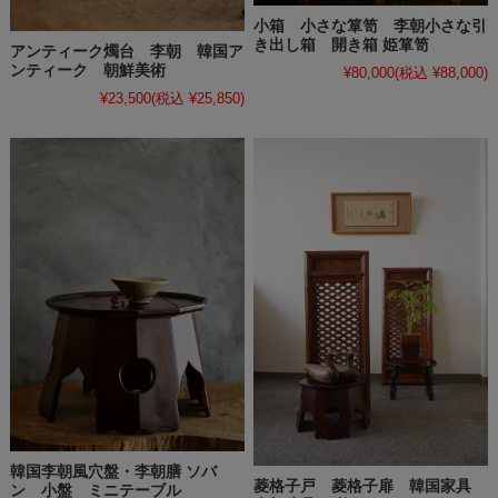
小箱 小さな箪笥 李朝小さな引
き出し箱 開き箱 姫箪笥
アンティーク燭台 李朝 韓国ア
ンティーク 朝鮮美術
¥80,000
(税込 ¥88,000)
¥23,500
(税込 ¥25,850)
韓国李朝風穴盤・李朝膳 ソバ
菱格子戸 菱格子扉 韓国家具
ン 小盤 ミニテーブル