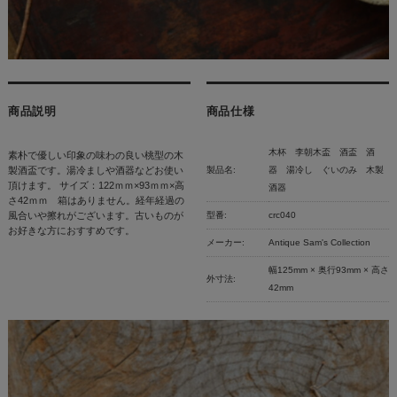
商品説明
商品仕様
木杯 李朝木盃 酒盃 酒
素朴で優しい印象の味わの良い桃型の木
製酒盃です。湯冷ましや酒器などお使い
製品名:
器 湯冷し ぐいのみ 木製
頂けます。 サイズ：122ｍｍ×93ｍｍ×高
酒器
さ42ｍｍ 箱はありません。経年経過の
風合いや擦れがございます。古いものが
型番:
crc040
お好きな方におすすめです。
メーカー:
Antique Sam's Collection
幅125mm × 奥行93mm × 高さ
外寸法:
42mm