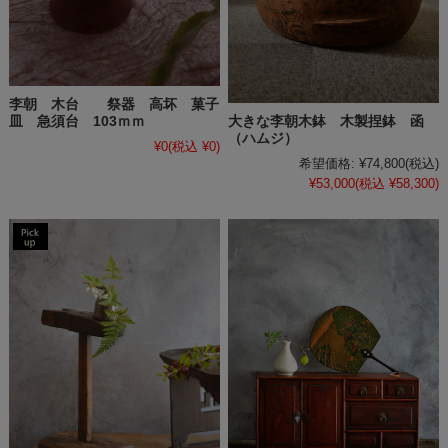
李朝 木台 祭器 高坏 菓子
大きな李朝木鉢 木製捏鉢 函
皿 急須台 103ｍｍ
（ハムジ）
¥0
(税込 ¥0)
希望価格:
¥74,800
(税込)
¥53,000
(税込 ¥58,300)