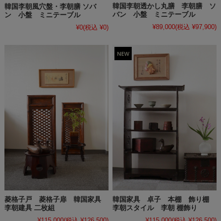
韓国李朝透かし丸膳 李朝膳 ソ
韓国李朝風穴盤・李朝膳 ソバ
バン 小盤 ミニテーブル
ン 小盤 ミニテーブル
¥89,000
(税込 ¥97,900)
¥0
(税込 ¥0)
韓国家具 卓子 本棚 飾り棚
菱格子戸 菱格子扉 韓国家具
李朝スタイル 李朝 棚飾り
李朝建具 二枚組
¥115,000
(税込 ¥126,500)
¥115,000
(税込 ¥126,500)