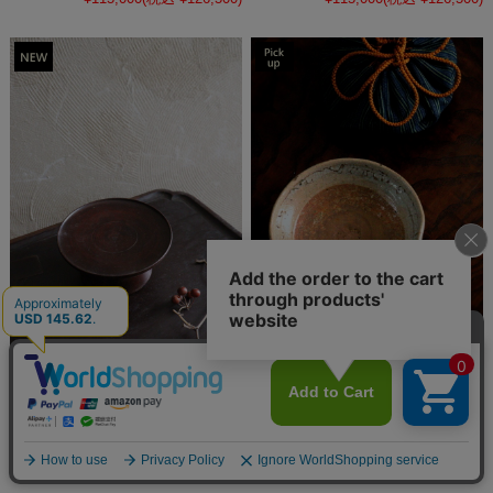
李朝 木台 祭器 高坏 菓子皿
李朝堅手平向付 李朝堅手平茶
木台 急須台 直径130ｍｍ
碗 平茶碗 茶道具 平皿
¥0
(税込 ¥0)
¥80,000
(税込 ¥88,000)