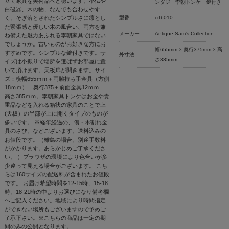
立て家具を美術品へと誘います。小仏や
ンダジ 李朝トンケ 鍵付き
白磁器、木の物、なんでも合わせやす
く、そぎ落とされたシンプルさに凛とし
型番:
crfb010
た緊張感と優しい木の風合い、両方を兼
メーカー:
Antique Sam's Collection
ね備えた魅力あふれる李朝家具ではない
でしょうか。古いものがお好きな方にお
幅655mm × 奥行375mm × 高
すすめです。シンプルな鍵付きです。サ
外寸法:
さ385mm
イズは小振りで場所を選ばずお部屋に置
いて頂けます。天板扉が開きます。サイ
ズ：横幅655ｍｍ＋両脇持ち手金具（方側
18ｍｍ） 奥行375＋前面金具12ｍｍ
高さ385ｍｍ。李朝家具トンケはお金や貴
重品などを入れる箱状の家具のことで上
(天板）の半部が上に開くタイプのものが
多いです。 ※経年経過の、傷・木割れ金
具のさび、などございます。送料込みの
お値段です。（離島の場合、別途手数料
がかかります。あらかじめご了承くださ
い。 ）ブラウザの環境により色合いが多
少違って見える場合がございます。 こち
らは160サイズの配送料が含まれたお値段
です。 お届け希望時間を12-15時、15-18
時、18-21時の中よりお選びになり備考欄
へご記入ください。地域により時間指定
ができない場所もございますので予めご
了承下さい。※こちらの商品は一定の期
間のみの公開となります。