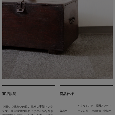
商品説明
商品仕様
小さなトンケ 韓国アンティ
小振りで味わいの良い素朴な李朝トンケ
です。経年経過の風合いが存在感を引き
製品名:
ーク家具 李朝箪笥 李朝バ