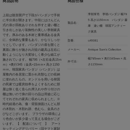
商品説明
商品仕様
李朝箪笥 李朝バンダジ 幅79
上段は観音開戸で下段がバンダジで手前
に半分扉が開きます。中段にはけんどん
5 高さ1150ｍｍ パンダジ 書
製品名:
式の扉が四枚ありそれを外すと違い棚と
庫 違い棚 韓国アンティー
引き出しがあり装飾性の美しい李朝家具
ク家具
です。厚みのある木材と重厚感ある金具
に、全体的な重量もあり、かなりしっか
型番:
crf0081
りとしています。バンダジの扉を開くと
裏面に飾りが施され卍紋の建具は左右に
メーカー:
Antique Sam's Collection
動くようになり大変珍しく希少な細工が
幅795mm × 奥行345mm × 高
施されています。 幅795（+左右金具15ｍ
外寸法:
ｍ）×奥行345（金具+15ｍｍ× 高さ1150
さ1150mm
ｍｍ。韓国家具パンダジ（バンダジ）は
屋敷内の各居室に置かれ衣類などの収納
に使われたもの。オンドルを用いる韓国
の民家では暖房効率をよくするために部
屋は狭く低く造られ押入れや作り付けの
棚は無いので身の回りの品は用途に応じ
てそれぞれの家具に収められました。※
時代経過の為、傷・背面側面けんどん部
の木割れ・木割れ跡、色むら、金具のさ
びなどございます。 ブラウザの環境によ
り色合いが多少違って見える場合がござ
います。 【 配送について 】 アート
セッティングデリバリー（旧ヤマト家財