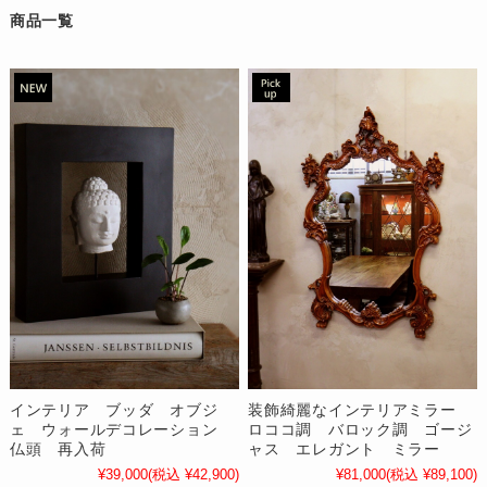
商品一覧
装飾綺麗なインテリアミラー
インテリア ブッダ オブジ
ロココ調 バロック調 ゴージ
ェ ウォールデコレーション
ャス エレガント ミラー
仏頭 再入荷
¥81,000
(税込 ¥89,100)
¥39,000
(税込 ¥42,900)