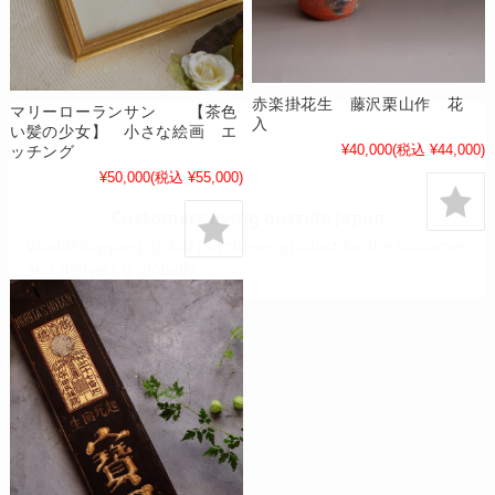
赤楽掛花生 藤沢栗山作 花
マリーローランサン 【茶色
入
い髪の少女】 小さな絵画 エ
¥40,000
(税込 ¥44,000)
ッチング
¥50,000
(税込 ¥55,000)