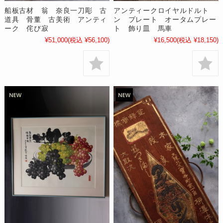
船板古材 翁 奈良一刀彫 古
アンティークロイヤルドルト
道具 骨董 古美術 アンティ
ン プレート オータムプレー
ーク 侘び寂
ト 飾り皿 馬車
¥51,000
(税込 ¥56,100)
¥16,500
(税込 ¥18,150)