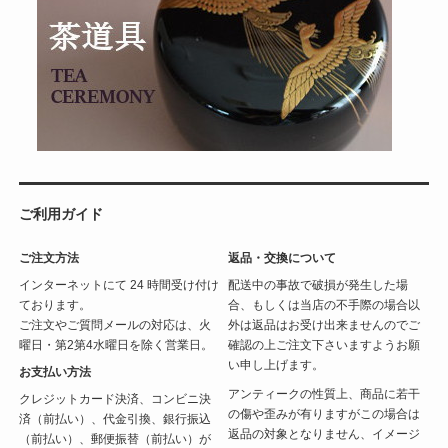
ご利用ガイド
ご注文方法
返品・交換について
インターネットにて 24 時間受け付け
配送中の事故で破損が発生した場
ております。
合、もしくは当店の不手際の場合以
ご注文やご質問メールの対応は、火
外は返品はお受け出来ませんのでご
曜日・第2第4水曜日を除く営業日。
確認の上ご注文下さいますようお願
い申し上げます。
お支払い方法
アンティークの性質上、商品に若干
クレジットカード決済、コンビニ決
の傷や歪みが有りますがこの場合は
済（前払い）、代金引換、銀行振込
返品の対象となりません、イメージ
（前払い）、郵便振替（前払い）が