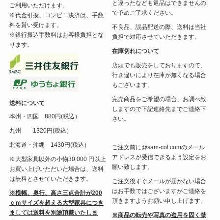
と違ったなども返品はできませんの
ご利用いただけます。
で予めご了承ください。
※代金引換、コンビニ決済は、手数
料を貰い受けます。
不良品、誤品配送の際、送料は当社
※銀行振込手数料はお客様負担とな
負担で対応させていただきます。
ります。
在庫切れについて
店頭でも販売をしておりますので、
行き違いにより在庫が無くなる場合
もございます。
完売商品をご希望の場合、お調べ致
送料について
しますので下記連絡先までご連絡下
本州・四国 880円(税込）
さい。
九州 1320円(税込）
北海道・沖縄 1430円(税込）
ご注文前に@sam-col.comのメール
アドレスが受信できるよう設定をお
※大型家具以外の小物30,000 円以上
願い致します。
お買い上げいただいた場合は、送料
は無料とさせていただきます。
ご注文後すぐメールが届かない場合
はお手数ではございますがご連絡を
※横幅、奥行、高さ三点合計が200
頂きますようお願い申し上げます。
ｃｍサイズを超える大型家具につき
ましては送料を別途頂戴いたしま
※商品の転売や写真の盗用を固く禁