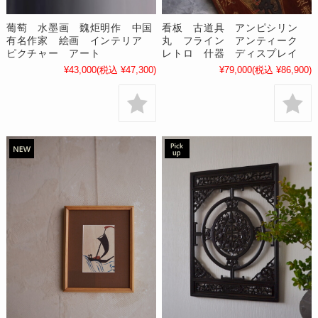
葡萄 水墨画 魏炬明作 中国
看板 古道具 アンピシリン
有名作家 絵画 インテリア
丸 フライン アンティーク
ピクチャー アート
レトロ 什器 ディスプレイ
¥43,000
(税込 ¥47,300)
¥79,000
(税込 ¥86,900)