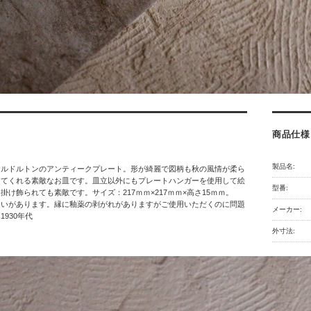
商品仕様
製品名:
ヤルドルトンのアンティークプレート。形が綺麗で図柄も秋の風情が柔ら
えてくれる素敵なお皿です。皿立以外にもプレートハンガーを使用して絵
型番:
掛け飾られても素敵です。サイズ：217ｍｍ×217ｍｍ×高さ15ｍｍ。
合いがあります。縁に釉薬の剥がれがありますがご使用いただくのに問題
メーカー:
930年代
外寸法: