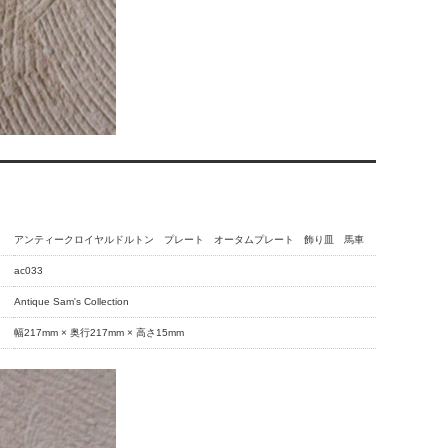
アンティークロイヤルドルトン プレート オータムプレート 飾り皿 馬車
ac033
Antique Sam's Collection
幅217mm × 奥行217mm × 高さ15mm