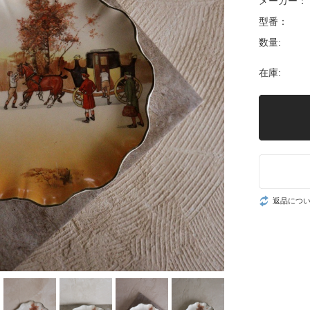
メーカー：
型番：
数量:
在庫:
返品につ