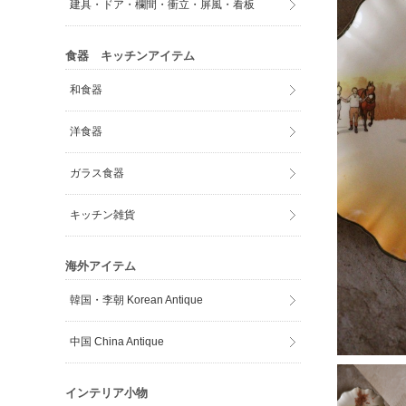
建具・ドア・欄間・衝立・屏風・看板
食器 キッチンアイテム
和食器
洋食器
ガラス食器
キッチン雑貨
海外アイテム
韓国・李朝 Korean Antique
中国 China Antique
インテリア小物