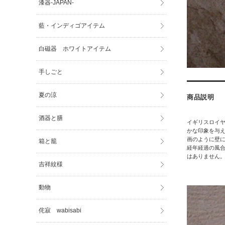
漆器-JAPAN-
藍・インディゴアイテム
白磁器 ホワイトアイテム
手しごと
夏の涼
商品説明
酒器と膳
イギリスロイ
かな印象を与
画のように壁に
箱と籠
経年経過の風
はありません。1
吉祥紋様
動物
侘寂 wabisabi