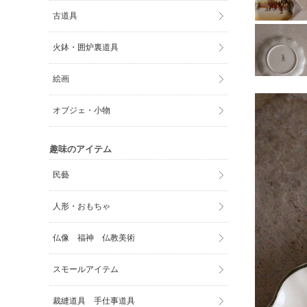
古道具
火鉢・囲炉裏道具
絵画
オブジェ・小物
趣味のアイテム
民藝
人形・おもちゃ
仏像 福神 仏教美術
スモールアイテム
裁縫道具 手仕事道具