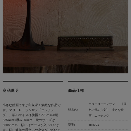
商品説明
商品仕様
マリーローランサン 【茶
小さな絵画ですが印象深く素敵な作品で
す。マリーローランサン「エッチン
製品名:
色い髪の少女】 小さな絵
グ」。額のサイズは横幅：275ｍｍ×縦
画 エッチング
335ｍｍ×厚み20ｍｍ。絵のサイズは
65×85ｍｍ 額にはガラスが入っていま
型番:
cpic001
す。額に経年の風合いや小傷がございま