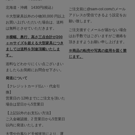
北海道・沖縄 1430円(税込）
ご注文前に@sam-col.comのメール
アドレスが受信できるよう設定をお
※大型家具以外の小物30,000 円以上
願い致します。
お買い上げいただいた場合は、送料
は無料とさせていただきます。
ご注文後すぐメールが届かない場合
はお手数ではございますがご連絡を
※横幅、奥行、高さ三点合計が200
頂きますようお願い申し上げます。
ｃｍサイズを超える大型家具につき
ましては送料を別途頂戴いたしま
※商品の転売や写真の盗用を固く禁
す。
じます。
送料などわかりにくい点ございまい
ましたらお気軽にお問合せ下さい。
発送について
【クレジットカード払い・代金引
換】
営業日の 12時までにご注文を頂いた
場合は翌日から5営業日
【上記以外のお支払い方法】
ご入金確認後、2 営業日から5営業日
以内に発送いたします。
大雪や台風など天候状況により、運