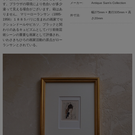
メーカー:
Antique Sam's Collection
す。ブラウザの環境により色合いが多少
違って見える場合がございます。箱はあ
幅275mm × 奥行335mm × 高
りません。 マリーローランサン（1885-
外寸法:
さ20mm
1956）１８８５パリに生まれの画家でセ
クションドールやピカソ、ブラックと関
わりのあるキュビズムとしてパリ前衛芸
術シーンの重要な画家として評価され、
いわさきちひろの画家活動の原点がロー
ランサンとされている。