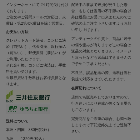
インターネットにて 24 時間受け付け
配送中の事故で破損が発生した場
ております。
合、もしくは当店の不手際の場合以
ご注文やご質問メールの対応は、火
外は返品はお受け出来ませんのでご
曜日・第2第4水曜日を除く営業日。
確認の上ご注文下さいますようお願
い申し上げます。
お支払い方法
アンティークの性質上、商品に若干
クレジットカード決済、コンビニ決
の傷や歪みが有りますがこの場合は
済（前払い）、代金引換、銀行振込
返品の対象となりません、イメージ
（前払い）、郵便振替（前払い）が
と違ったなども返品はできませんの
ご利用いただけます。
で予めご了承ください。
※代金引換、コンビニ決済は、手数
料を貰い受けます。
不良品、誤品配送の際、送料は当社
※銀行振込手数料はお客様負担とな
負担で対応させていただきます。
ります。
在庫切れについて
店頭でも販売をしておりますので、
行き違いにより在庫が無くなる場合
もございます。
完売商品をご希望の場合、お調べ致
送料について
しますので下記連絡先までご連絡下
本州・四国 880円(税込）
さい。
九州 1320円(税込）