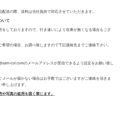
品配送の際、送料は当社負担で対応させていただきます。
ついて
売をしておりますので、行き違いにより在庫が無くなる場合もござ
ご希望の場合、お調べ致しますので下記連絡先までご連絡下さい。
sam-col.comのメールアドレスが受信できるよう設定をお願い致し
ぐメールが届かない場合はお手数ではございますがご連絡を頂きま
い申し上げます。
売や写真の盗用を固く禁じます。