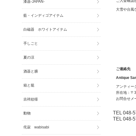
ご入金確認
漆器-JAPAN-
大雪や台風
藍・インディゴアイテム
白磁器 ホワイトアイテム
手しごと
夏の涼
ご連絡先
酒器と膳
Antique Sam
箱と籠
アンティー
所在地：〒36
お問合せメ
吉祥紋様
TEL 048-5
動物
TEL 048-5
侘寂 wabisabi