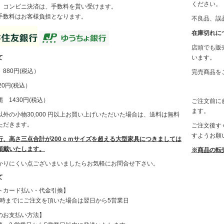
ください。
、コンビニ決済は、手数料を貰い受けます。
手数料はお客様負担となります。
不良品、誤
在庫切れに
店頭でも販
て
います。
880円(税込）
完売商品を
0円(税込）
 1430円(税込）
ご注文前に@
ます。
外の小物30,000 円以上お買い上げいただいた場合は、送料は無料
ただきます。
ご注文後す
すようお願
行、高さ三点合計が200ｃｍサイズを超える大型家具につきましては
頂戴いたします。
※商品の転
かりにくい点ございまいましたらお気軽にお問合せ下さい。
て
トカード払い・代金引換】
12時までにご注文を頂いた場合は翌日から5営業日
のお支払い方法】