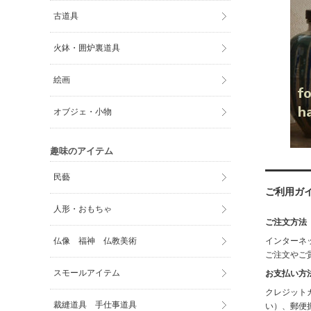
古道具
火鉢・囲炉裏道具
絵画
オブジェ・小物
趣味のアイテム
民藝
ご利用ガ
人形・おもちゃ
ご注文方法
仏像 福神 仏教美術
インターネッ
ご注文やご
スモールアイテム
お支払い方
クレジット
裁縫道具 手仕事道具
い）、郵便