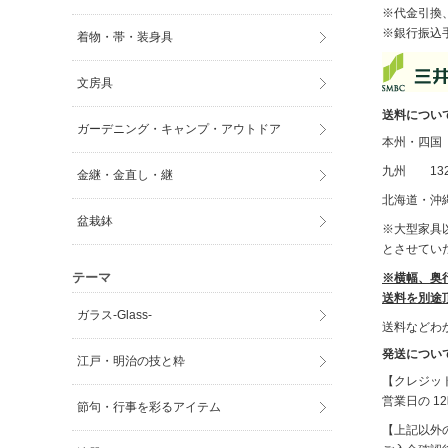
※代金引換
※銀行振込
着物・帯・装身具
文房具
送料につい
ガーデニング・キャンプ・アウトドア
本州・四国 
九州 132
金継・金直し・継
北海道・沖縄
盆栽鉢
※大型家具以
とさせてい
テーマ
※横幅、奥
送料を別途
ガラス-Glass-
送料などわ
発送につい
江戸・明治の技と粋
【クレジッ
営業日の 
節句・行事を彩るアイテム
【上記以外