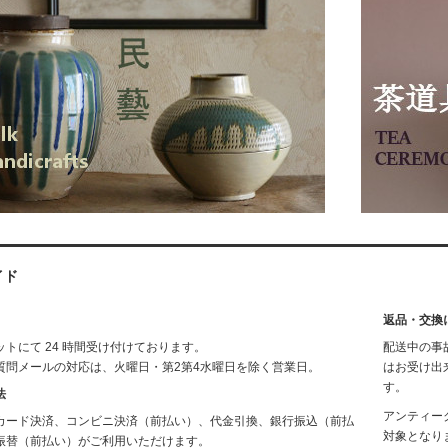
イド
返品・交換
トにて 24 時間受け付けております。
配送中の事
質問メールの対応は、火曜日・第2第4水曜日を除く営業日。
はお受け出
す。
法
アンティー
カード決済、コンビニ決済（前払い）、代金引換、銀行振込（前払
対象となり
振替（前払い）がご利用いただけます。