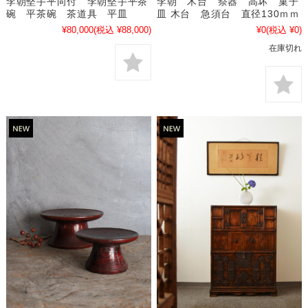
李朝堅手平向付 李朝堅手平茶
李朝 木台 祭器 高坏 菓子
碗 平茶碗 茶道具 平皿
皿 木台 急須台 直径130ｍｍ
¥80,000
(税込 ¥88,000)
¥0
(税込 ¥0)
在庫切れ