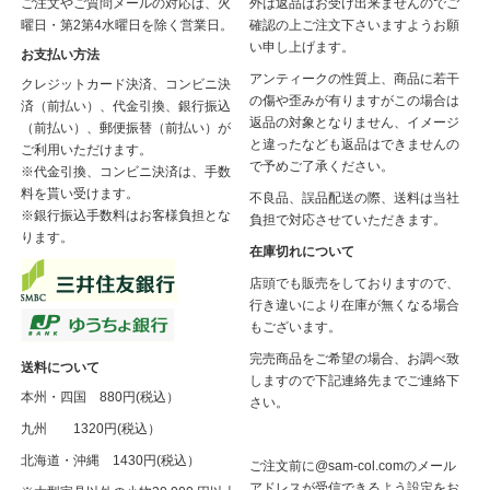
ご注文やご質問メールの対応は、火
外は返品はお受け出来ませんのでご
曜日・第2第4水曜日を除く営業日。
確認の上ご注文下さいますようお願
い申し上げます。
お支払い方法
アンティークの性質上、商品に若干
クレジットカード決済、コンビニ決
の傷や歪みが有りますがこの場合は
済（前払い）、代金引換、銀行振込
返品の対象となりません、イメージ
（前払い）、郵便振替（前払い）が
と違ったなども返品はできませんの
ご利用いただけます。
で予めご了承ください。
※代金引換、コンビニ決済は、手数
料を貰い受けます。
不良品、誤品配送の際、送料は当社
※銀行振込手数料はお客様負担とな
負担で対応させていただきます。
ります。
在庫切れについて
店頭でも販売をしておりますので、
行き違いにより在庫が無くなる場合
もございます。
完売商品をご希望の場合、お調べ致
送料について
しますので下記連絡先までご連絡下
本州・四国 880円(税込）
さい。
九州 1320円(税込）
北海道・沖縄 1430円(税込）
ご注文前に@sam-col.comのメール
アドレスが受信できるよう設定をお