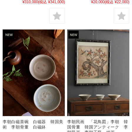
¥310,000
(税込 ¥341,000)
¥20,000
(税込 ¥22,000)
李朝白磁茶碗 白磁器 韓国美
李朝民画 「花鳥図」李朝 韓
術 李朝骨董 白磁鉢
国骨董 韓国アンティーク 李