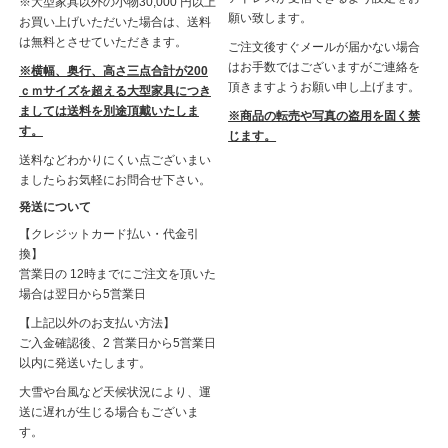
※大型家具以外の小物30,000 円以上
願い致します。
お買い上げいただいた場合は、送料
は無料とさせていただきます。
ご注文後すぐメールが届かない場合
はお手数ではございますがご連絡を
※横幅、奥行、高さ三点合計が200
頂きますようお願い申し上げます。
ｃｍサイズを超える大型家具につき
ましては送料を別途頂戴いたしま
※商品の転売や写真の盗用を固く禁
す。
じます。
送料などわかりにくい点ございまい
ましたらお気軽にお問合せ下さい。
発送について
【クレジットカード払い・代金引
換】
営業日の 12時までにご注文を頂いた
場合は翌日から5営業日
【上記以外のお支払い方法】
ご入金確認後、2 営業日から5営業日
以内に発送いたします。
大雪や台風など天候状況により、運
送に遅れが生じる場合もございま
す。