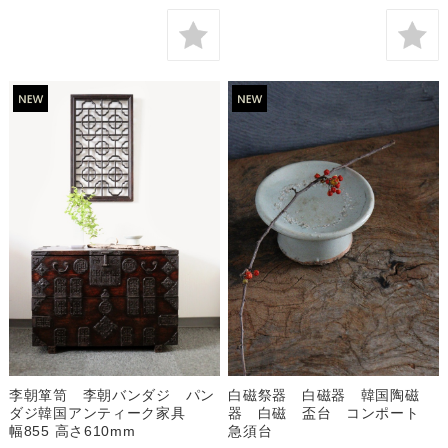
李朝箪笥 李朝バンダジ パン
白磁祭器 白磁器 韓国陶磁
ダジ韓国アンティーク家具
器 白磁 盃台 コンポート
幅855 高さ610mm
急須台