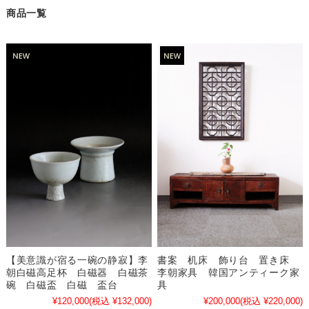
商品一覧
【美意識が宿る一碗の静寂】李
書案 机床 飾り台 置き床
朝白磁高足杯 白磁器 白磁茶
李朝家具 韓国アンティーク家
碗 白磁盃 白磁 盃台
具
¥120,000
(税込 ¥132,000)
¥200,000
(税込 ¥220,000)