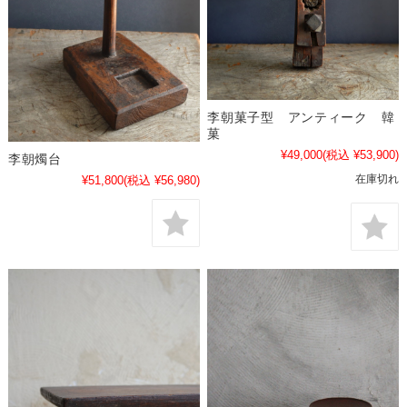
李朝菓子型 アンティーク 韓
菓
¥49,000
(税込 ¥53,900)
李朝燭台
在庫切れ
¥51,800
(税込 ¥56,980)