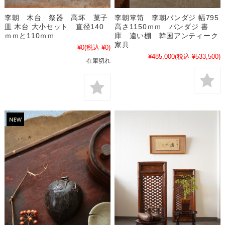
李朝 木台 祭器 高坏 菓子
李朝箪笥 李朝バンダジ 幅795
皿 木台 大小セット 直径140
高さ1150ｍｍ パンダジ 書
ｍｍと110ｍｍ
庫 違い棚 韓国アンティーク
家具
¥0
(税込 ¥0)
¥485,000
(税込 ¥533,500)
在庫切れ