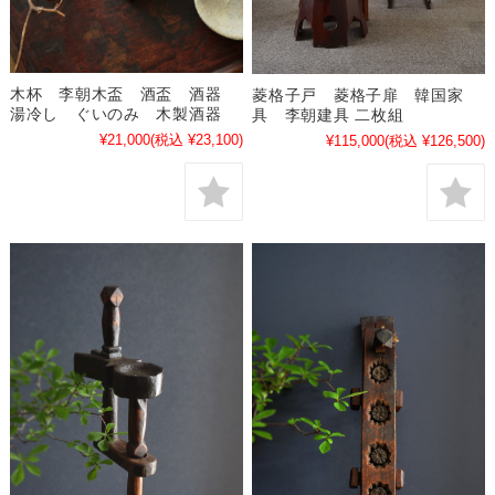
木杯 李朝木盃 酒盃 酒器
菱格子戸 菱格子扉 韓国家
湯冷し ぐいのみ 木製酒器
具 李朝建具 二枚組
¥21,000
(税込 ¥23,100)
¥115,000
(税込 ¥126,500)