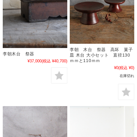
李朝 木台 祭器 高坏 菓子
李朝木台 祭器
皿 木台 大小セット 直径130
ｍｍと110ｍｍ
¥37,000
(税込 ¥40,700)
¥0
(税込 ¥0)
在庫切れ