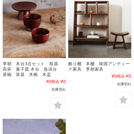
李朝 木台3点セット 祭器
飾り棚 本棚 韓国アンティー
高坏 菓子皿 木台 急須台
ク家具 李朝家具
茶碗 茶器 木椀 木盃
¥0
(税込 ¥0)
¥0
(税込 ¥0)
在庫切れ
在庫切れ