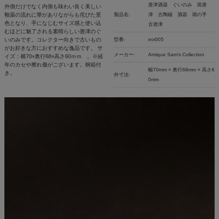
唐津酒器 ぐいのみ 斑唐
外側だけでなく内側も味わい良く美しい
釉薬の流れに華がありながらも侘びた景
製品名:
津 古陶磁 酒器 堀の手
色となり、手になじむサイズ感と使い込
古唐津
むほどに魅了される素晴らしい唐津のぐ
いのみです。コレクター向きで古いもの
型番:
eoi005
がお好きな方におすすめな逸品です。 サ
メーカー:
Antique Sam's Collection
イズ：横70×奥行68×高さ60ｍｍ 。※経
年のカセや擦れ傷がございます。桐箱付
幅70mm × 奥行68mm × 高さ6
き。
外寸法:
0mm