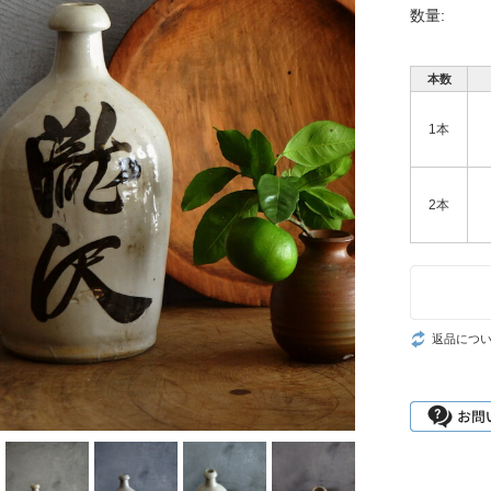
数量:
本数
1本
2本
返品につ