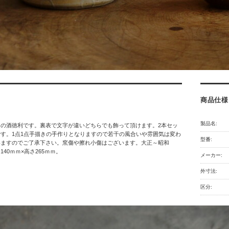
商品仕様
製品名:
りの酒徳利です。裏表で文字が違いどちらでも飾って頂けます。2本セッ
す。1点1点手描きの手作りとなりますので若干の風合いや雰囲気は変わ
型番:
いますのでご了承下さい。窯傷や擦れ小傷はございます。大正～昭和
40ｍｍ×高さ265ｍｍ。
メーカー:
外寸法:
区分: