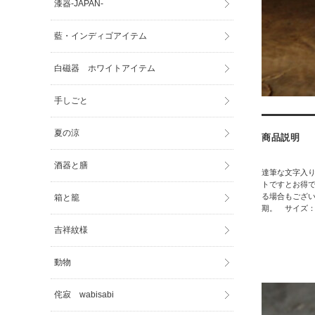
漆器-JAPAN-
藍・インディゴアイテム
白磁器 ホワイトアイテム
手しごと
夏の涼
商品説明
酒器と膳
達筆な文字入
トですとお得で
る場合もござ
箱と籠
期。 サイズ：1
吉祥紋様
動物
侘寂 wabisabi