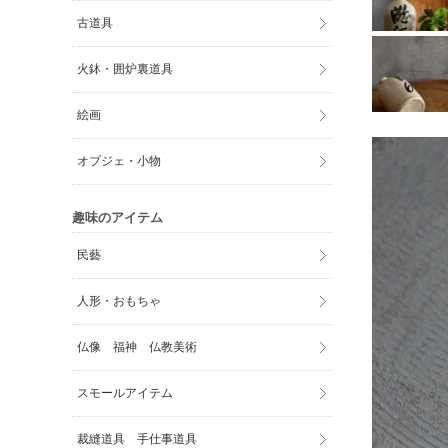
古道具
火鉢・囲炉裏道具
絵画
オブジェ・小物
趣味のアイテム
民藝
人形・おもちゃ
仏像 福神 仏教美術
スモールアイテム
裁縫道具 手仕事道具