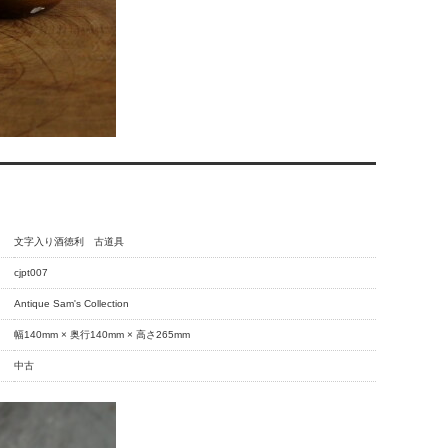
文字入り酒徳利 古道具
cjpt007
Antique Sam's Collection
幅140mm × 奥行140mm × 高さ265mm
中古