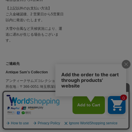
【上記以外のお支払い方法】
ご入金確認後、2 営業日から5営業日
以内に発送いたします。
大雪や台風など天候状況により、運
送に遅れが生じる場合もございま
す。
ご連絡先
Antique Sam's Collection
アンティークサムズコレクション
所在地：〒366-0051 埼玉県深谷市上柴東5-13-2
お問合せメールアドレス：
info@sam-col.com
TEL 048-574-5984
open11:00~18:00
TEL 048-574-5581
※定休日.配達中など上記電話がつながり難い場合