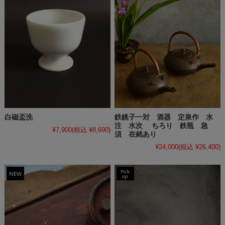
白磁盃洗
鉄銚子一対 酒器 定泉作 水
注 水次 ちろり 鉄瓶 急
¥7,900
(税込 ¥8,690)
須 在銘あり
¥24,000
(税込 ¥26,400)