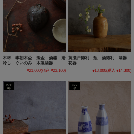
木杯 李朝木盃 酒盃 酒器 湯
黄瀬戸徳利 瓶 酒徳利 酒器
冷し ぐいのみ 木製酒器
花器
¥21,000
(税込 ¥23,100)
¥13,000
(税込 ¥14,300)