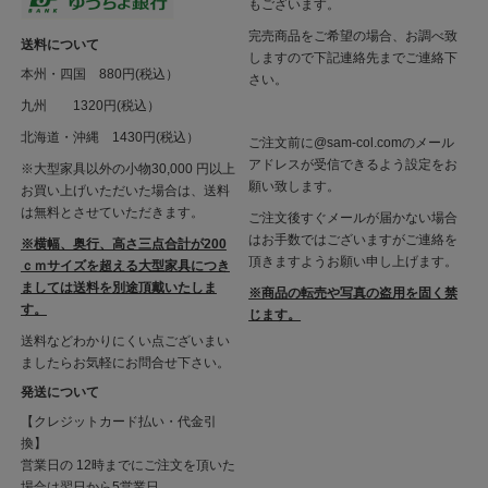
もございます。
完売商品をご希望の場合、お調べ致
送料について
しますので下記連絡先までご連絡下
本州・四国 880円(税込）
さい。
九州 1320円(税込）
北海道・沖縄 1430円(税込）
ご注文前に@sam-col.comのメール
アドレスが受信できるよう設定をお
※大型家具以外の小物30,000 円以上
願い致します。
お買い上げいただいた場合は、送料
は無料とさせていただきます。
ご注文後すぐメールが届かない場合
はお手数ではございますがご連絡を
※横幅、奥行、高さ三点合計が200
頂きますようお願い申し上げます。
ｃｍサイズを超える大型家具につき
ましては送料を別途頂戴いたしま
※商品の転売や写真の盗用を固く禁
す。
じます。
送料などわかりにくい点ございまい
ましたらお気軽にお問合せ下さい。
発送について
【クレジットカード払い・代金引
換】
営業日の 12時までにご注文を頂いた
場合は翌日から5営業日