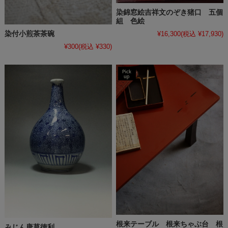
染錦窓絵吉祥文のぞき猪口 五個
組 色絵
¥16,300
(税込 ¥17,930)
染付小煎茶茶碗
¥300
(税込 ¥330)
根来テーブル 根来ちゃぶ台 根
みじん唐草徳利