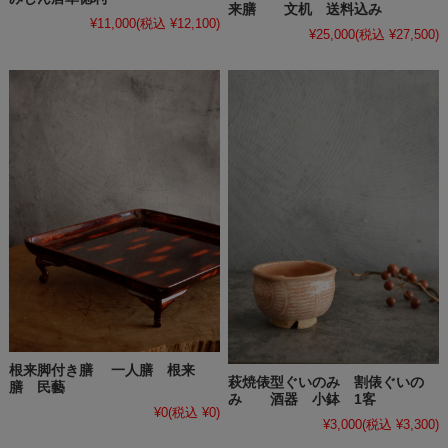
来膳 文机 送料込み
¥11,000
(税込 ¥12,100)
¥25,000
(税込 ¥27,500)
根来脚付き膳 一人膳 根来
萩焼俵型ぐいのみ 割俵ぐいの
膳 民藝
み 酒器 小鉢 1客
¥0
(税込 ¥0)
¥3,000
(税込 ¥3,300)