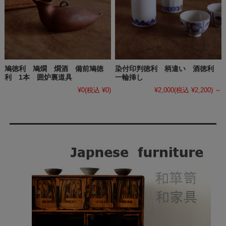
鳩徳利 鳩燗 燗酒 備前鳩徳
染付印判徳利 柄違い 酒徳利
利 1本 囲炉裏道具
一輪挿し
¥0
(税込 ¥0)
¥2,000
(税込 ¥2,200)
～