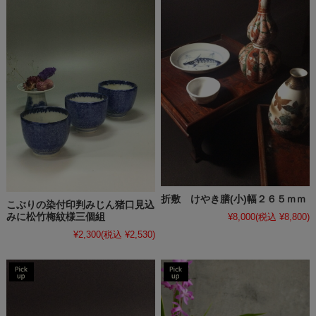
折敷 けやき膳(小)幅２６５ｍｍ
こぶりの染付印判みじん猪口見込
¥8,000
(税込 ¥8,800)
みに松竹梅紋様三個組
¥2,300
(税込 ¥2,530)