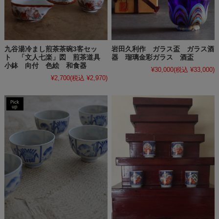
岩田久利作 ガラス盃 ガラス酒
九谷湯冷まし煎茶茶碗3客セッ
器 瑠璃金彩ガラス 酒盃
ト 「文人七楽」図 煎茶道具
小鉢 向付 色絵 和食器
¥30,000
(税込 ¥33,000)
¥2,700
(税込 ¥2,970)