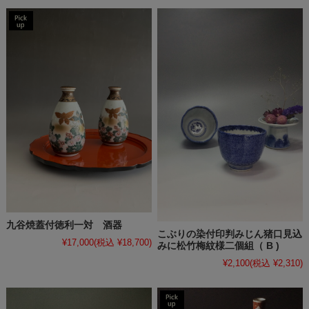
九谷焼蓋付徳利一対 酒器
こぶりの染付印判みじん猪口見込
¥17,000
(税込 ¥18,700)
みに松竹梅紋様二個組（ B )
¥2,100
(税込 ¥2,310)