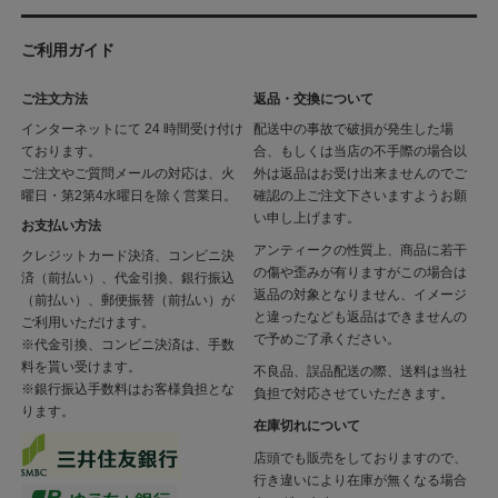
ご利用ガイド
ご注文方法
返品・交換について
インターネットにて 24 時間受け付け
配送中の事故で破損が発生した場
ております。
合、もしくは当店の不手際の場合以
ご注文やご質問メールの対応は、火
外は返品はお受け出来ませんのでご
曜日・第2第4水曜日を除く営業日。
確認の上ご注文下さいますようお願
い申し上げます。
お支払い方法
アンティークの性質上、商品に若干
クレジットカード決済、コンビニ決
の傷や歪みが有りますがこの場合は
済（前払い）、代金引換、銀行振込
返品の対象となりません、イメージ
（前払い）、郵便振替（前払い）が
と違ったなども返品はできませんの
ご利用いただけます。
で予めご了承ください。
※代金引換、コンビニ決済は、手数
料を貰い受けます。
不良品、誤品配送の際、送料は当社
※銀行振込手数料はお客様負担とな
負担で対応させていただきます。
ります。
在庫切れについて
店頭でも販売をしておりますので、
行き違いにより在庫が無くなる場合