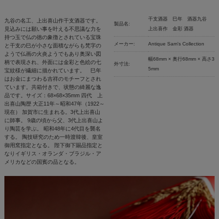
干支酒器 巳年 酒器九谷
九谷の名工、上出喜山作干支酒器です。
製品名:
見込みには願い事を叶える不思議な力を
上出喜作 金彩 酒器
持つ玉で仏の徳の象徴とされている宝珠
メーカー:
Antique Sam's Collection
と干支の巳が小さな面積ながらも梵字の
ようで仏画の火炎ようでもあり奥深い図
幅68mm × 奥行68mm × 高さ3
柄で表現され、外面には金彩と色絵の七
外寸法:
5mm
宝紋様が繊細に描かれています。 巳年
はお金にまつわる吉祥のモチーフとされ
ています。共箱付きで、状態の綺麗な逸
品です。サイズ：68×68×35mm 四代 上
出喜山陶歴 大正11年～昭和47年（1922～
現在） 加賀市に生まれる。3代上出喜山
に師事。 9歳の頃から父、3代上出喜山よ
り陶芸を学ぶ。 昭和48年に4代目を襲名
する。 陶技研究のため一時渡韓後、皇室
御用窯指定となる。 陛下御下賜品指定と
なりイギリス・オランダ・ブラジル・ア
メリカなどの国賓の品となる。