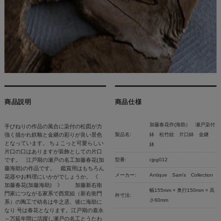
商品説明
商品仕様
加藤春花作(海助） 瀬戸染付
手びねりの作品の風合に染付の松図が力
強く描かれ鉄釉と金継の彩りが良い景色
製品名:
鉢 松竹紋 片口鉢 金継
となっています。 ちょこっと可愛らしい
鉢
片口の口はありますが装飾としての片口
です。 江戸期の瀬戸の名工加藤春花(加
型番:
cjpg012
藤海助)の作品です。 鑑賞用はもちろん
メーカー:
Antique Sam’s Collection
花器やお料理にいかがでしょうか。 《
加藤春花(加藤海助) 》 加藤新右衛
幅155mm × 奥行150mm × 高
門家につながる家系で西窯組（新右衛門
外寸法:
さ60mm
系）の陶工で幼名は牛之丞、後に海助に
なり 号は春花となります。江戸期の嘉永
～万延年間に活躍し瀬戸の名工とうたわ