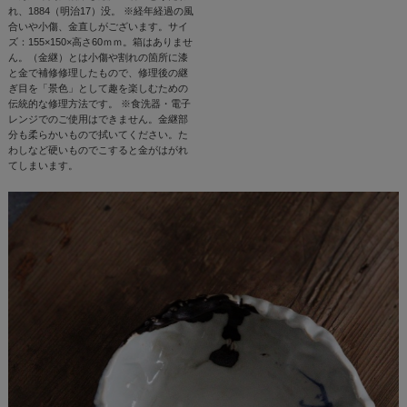
れ、1884（明治17）没。 ※経年経過の風
合いや小傷、金直しがございます。サイ
ズ：155×150×高さ60ｍｍ。箱はありませ
ん。（金継）とは小傷や割れの箇所に漆
と金で補修修理したもので、修理後の継
ぎ目を「景色」として趣を楽しむための
伝統的な修理方法です。 ※食洗器・電子
レンジでのご使用はできません。金継部
分も柔らかいもので拭いてください。た
わしなど硬いものでこすると金がはがれ
てしまいます。