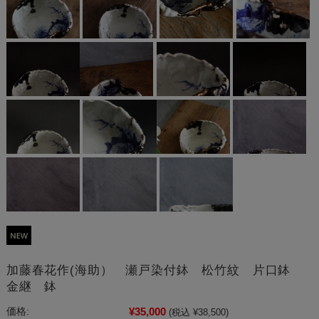
加藤春花作(海助） 瀬戸染付鉢 松竹紋 片口鉢
金継 鉢
¥35,000
価格:
(税込 ¥38,500)