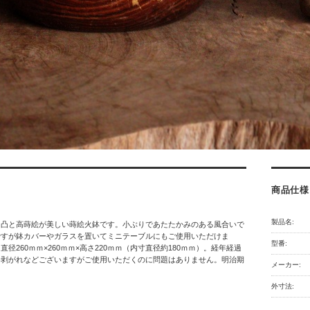
商品仕様
製品名:
凹凸と高蒔絵が美しい蒔絵火鉢です。小ぶりであたたかみのある風合いで
ですが鉢カバーやガラスを置いてミニテーブルにもご使用いただけま
型番:
径260ｍｍ×260ｍｍ×高さ220ｍｍ（内寸直径約180ｍｍ）。経年経過
漆剥がれなどございますがご使用いただくのに問題はありません。明治期
メーカー:
外寸法: