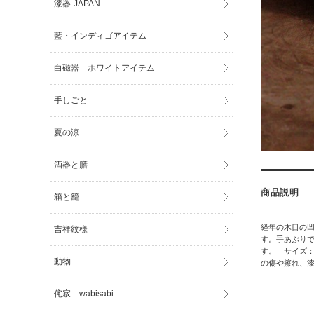
漆器-JAPAN-
藍・インディゴアイテム
白磁器 ホワイトアイテム
手しごと
夏の涼
酒器と膳
商品説明
箱と籠
経年の木目の
吉祥紋様
す。手あぶり
す。 サイズ：直
動物
の傷や擦れ、
侘寂 wabisabi