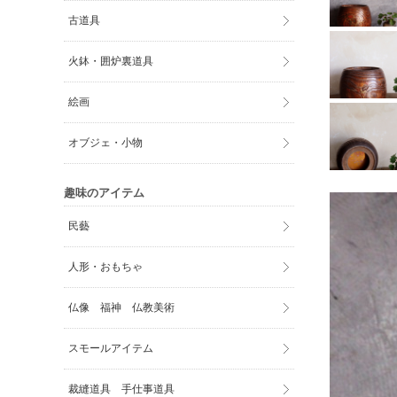
古道具
火鉢・囲炉裏道具
絵画
オブジェ・小物
趣味のアイテム
民藝
人形・おもちゃ
仏像 福神 仏教美術
スモールアイテム
裁縫道具 手仕事道具