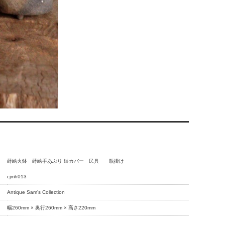
蒔絵火鉢 蒔絵手あぶり 鉢カバー 民具 瓶掛け
cjmh013
Antique Sam's Collection
幅260mm × 奥行260mm × 高さ220mm