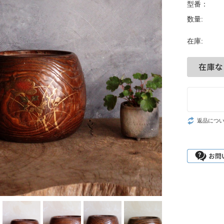
型番：
数量:
在庫:
返品につ