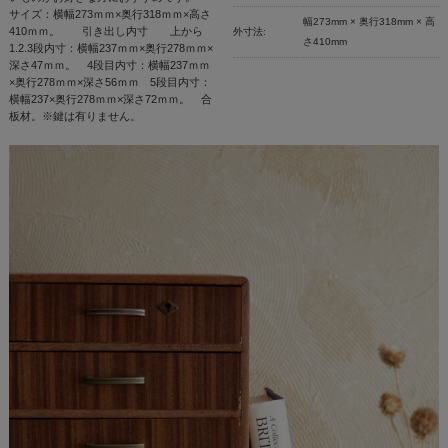
サイズ：横幅273ｍｍ×奥行318ｍｍ×高さ
幅273mm × 奥行318mm × 高
410ｍｍ。 引き出し内寸 上から
外寸法:
さ410mm
1.2.3段内寸：横幅237ｍｍ×奥行278ｍｍ×
深さ47ｍｍ。 4段目内寸：横幅237ｍｍ
×奥行278ｍｍ×深さ56ｍｍ 5段目内寸：
横幅237×奥行278ｍｍ×深さ72ｍｍ。 合
板材。※鍵は有りません。