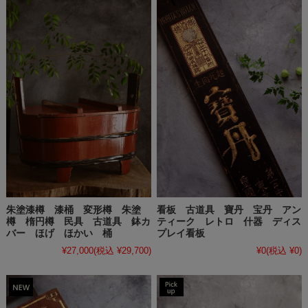
朱塗漆樽 漆桶 変形樽 朱塗
看板 古道具 寶丹 宝丹 アン
樽 楕円樽 民具 古道具 鉢カ
ティーク レトロ 什器 ディス
バー ほげ ほかい 桶
プレイ看板
¥27,000
(税込 ¥29,700)
¥0
(税込 ¥0)