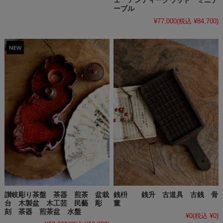
ェ アンティークウッド ミニテ
ーブル
¥77,000
(税込 ¥84,700)
讃岐彫り茶盤 茶器 煎茶 盆栽
銭枡 銭升 古道具 古銭 骨
台 木製盆 木工芸 民藝 彫
董
刻 茶器 煎茶盆 水盤
¥0
(税込 ¥0)