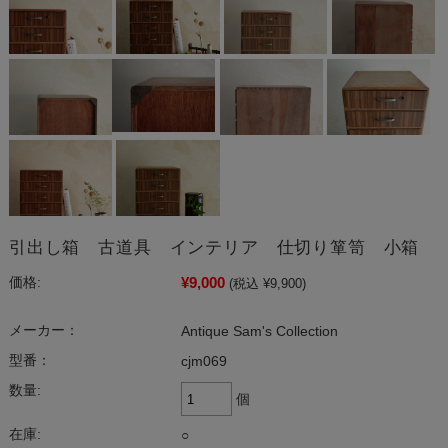
引出し箱 古道具 インテリア 仕切り箪笥 小箱
¥9,000
価格:
(税込 ¥9,900)
メーカー：
Antique Sam's Collection
型番：
cjm069
数量:
個
在庫:
○