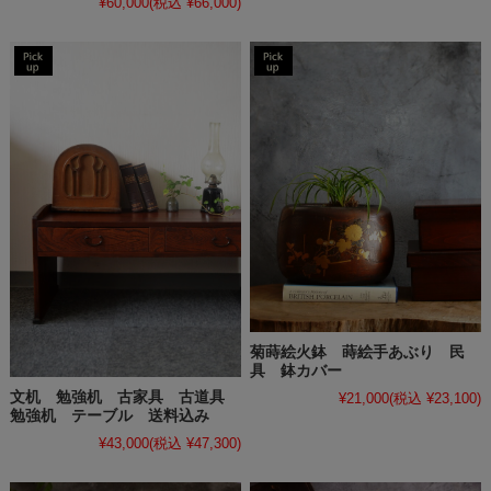
¥60,000
(税込 ¥66,000)
菊蒔絵火鉢 蒔絵手あぶり 民
具 鉢カバー
文机 勉強机 古家具 古道具
¥21,000
(税込 ¥23,100)
勉強机 テーブル 送料込み
¥43,000
(税込 ¥47,300)