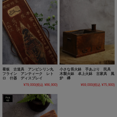
看板 古道具 アンピシリン丸
小さな長火鉢 手あぶり 民具
フライン アンティーク レト
木製火鉢 卓上火鉢 古家具 風
ロ 什器 ディスプレイ
炉 欅
¥79,000
(税込 ¥86,900)
¥69,000
(税込 ¥75,900)