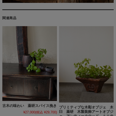
関連商品
古木の味わい 薬研スパイス挽き
プリミティブな木彫オブジェ 木
臼 薬研 木製装飾アートオブジ
¥27,000
(税込 ¥29,700)