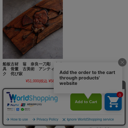
船板古材 翁 奈良一刀彫 古道
具 骨董 古美術 アンティー
ク 侘び寂
¥51,000
(税込 ¥56,100)