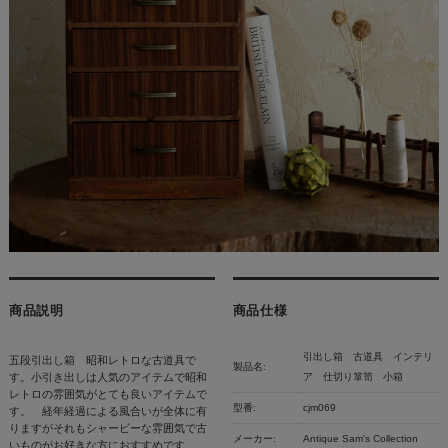
商品説明
商品仕様
引出し箱 古道具 インテリ
五段引出し箱 昭和レトロな古道具で
製品名:
す。小引き出しは人気のアイテムで昭和
ア 仕切り箪笥 小箱
レトロの雰囲気がとても良いアイテムで
型番:
cjm069
す。 経年経過による風合いが全体に有
りますがそれもシャービーな雰囲気で古
メーカー:
Antique Sam's Collection
いものがお好きな方におすすめです。