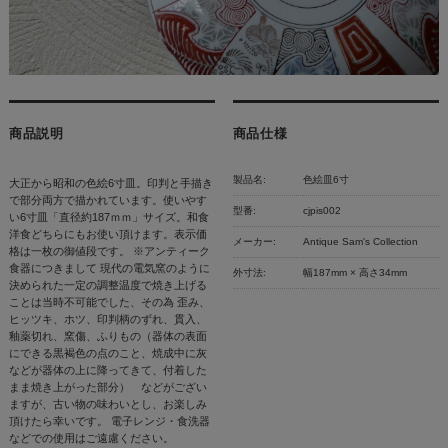
商品説明
商品仕様
製品名:
色絵皿6寸
大正から昭和の色絵6寸皿。印判と手描き
で部分両方で描かれています。使いやす
型番:
cjpis002
い6寸皿「直径約187ｍｍ」サイズ。和食
洋食どちらにもお使い頂けます。表示価
メーカー:
Antique Sam's Collection
格は一枚の御値段です。 ※アンティーク
食器につきまして 現代の電気窯のように
外寸法:
幅187mm × 高さ34mm
決められた一定の調整温度で焼き上げる
ことは当時不可能でした、その為 歪み、
ヒッツキ、ホツ、印判柄のずれ、貫入、
釉薬切れ、窯傷、ふりもの（器体の表面
にできる黒褐色の点のこと、焼成中に灰
などが器体の上に降ってきて、付着した
まま焼き上がった部分） などがござい
ますが、古い物の味わいとし、お楽しみ
頂けたら幸いです。 電子レンジ・食洗器
などでの使用はご遠慮ください。