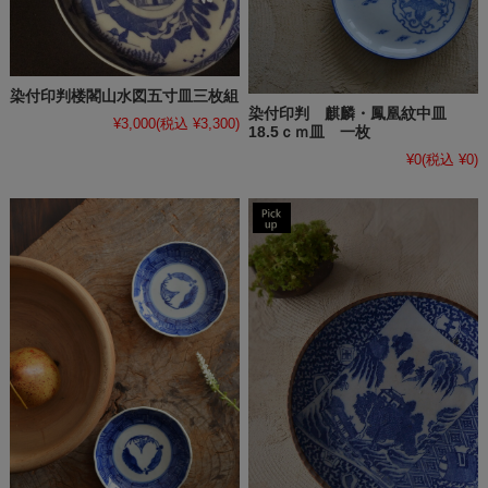
染付印判楼閣山水図五寸皿三枚組
染付印判 麒麟・鳳凰紋中皿
¥3,000
(税込 ¥3,300)
18.5ｃｍ皿 一枚
¥0
(税込 ¥0)