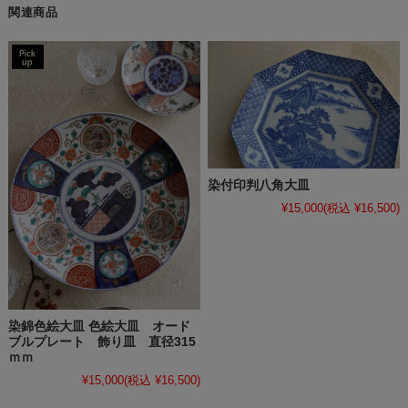
関連商品
染付印判八角大皿
¥15,000
(税込 ¥16,500)
染錦色絵大皿 色絵大皿 オード
ブルプレート 飾り皿 直径315
ｍｍ
¥15,000
(税込 ¥16,500)