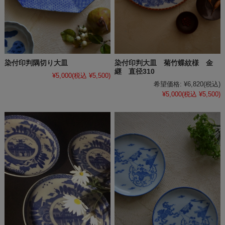
染付印判隅切り大皿
染付印判大皿 菊竹蝶紋様 金
継 直径310
¥5,000
(税込 ¥5,500)
希望価格:
¥6,820
(税込)
¥5,000
(税込 ¥5,500)