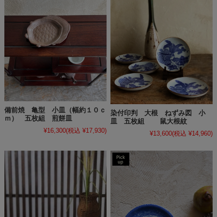
備前焼 亀型 小皿（幅約１０ｃ
染付印判 大根 ねずみ図 小
ｍ） 五枚組 煎餅皿
皿 五枚組 鼠大根紋
¥16,300
(税込 ¥17,930)
¥13,600
(税込 ¥14,960)