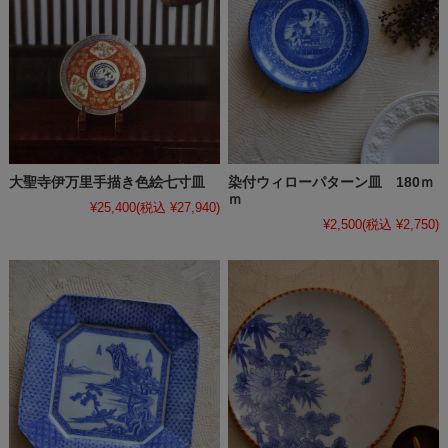
大聖寺伊万里手描き色絵七寸皿
染付ウィローパターン皿 180ｍ
ｍ
¥25,400
(税込 ¥27,940)
¥2,500
(税込 ¥2,750)