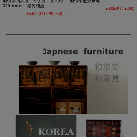
染付印判大皿 イゲ皿 直径約
染付小煎茶茶碗
320ｍｍｍ 松竹梅紋
¥300
(税込 ¥330)
¥5,500
(税込 ¥6,050)
～