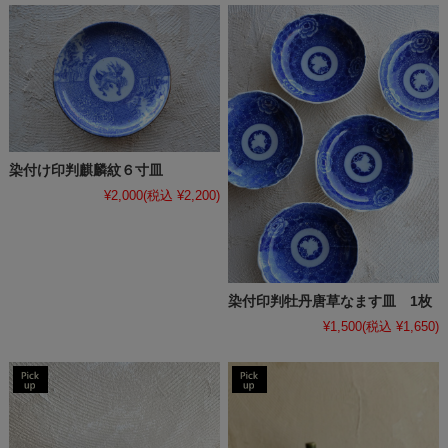
染付け印判麒麟紋６寸皿
¥2,000
(税込 ¥2,200)
染付印判牡丹唐草なます皿 1枚
¥1,500
(税込 ¥1,650)