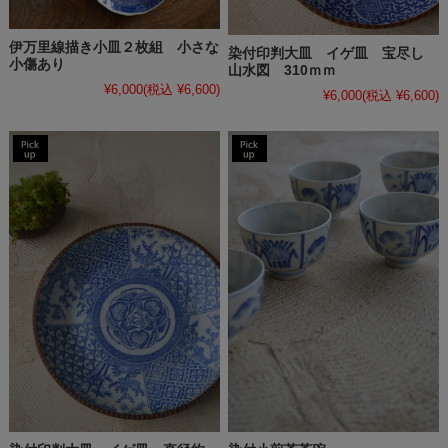
伊万里線描き小皿２枚組 小さな
染付印判大皿 イゲ皿 宝尽し
小傷あり
山水図 310ｍｍ
¥6,000
(税込 ¥6,600)
¥6,000
(税込 ¥6,600)