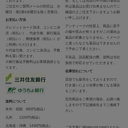
ております。
合、もしくは当店の不手際の場合以
ご注文やご質問メールの対応は、火
外は返品はお受け出来ませんのでご
曜日・第2第4水曜日を除く営業日。
確認の上ご注文下さいますようお願
い申し上げます。
お支払い方法
アンティークの性質上、商品に若干
クレジットカード決済、コンビニ決
の傷や歪みが有りますがこの場合は
済（前払い）、代金引換、銀行振込
返品の対象となりません、イメージ
（前払い）、郵便振替（前払い）が
と違ったなども返品はできませんの
ご利用いただけます。
で予めご了承ください。
※代金引換、コンビニ決済は、手数
料を貰い受けます。
不良品、誤品配送の際、送料は当社
※銀行振込手数料はお客様負担とな
負担で対応させていただきます。
ります。
在庫切れについて
店頭でも販売をしておりますので、
行き違いにより在庫が無くなる場合
もございます。
完売商品をご希望の場合、お調べ致
送料について
しますので下記連絡先までご連絡下
本州・四国 880円(税込）
さい。
九州 1320円(税込）
北海道・沖縄 1430円(税込）
ご注文前に@sam-col.comのメール