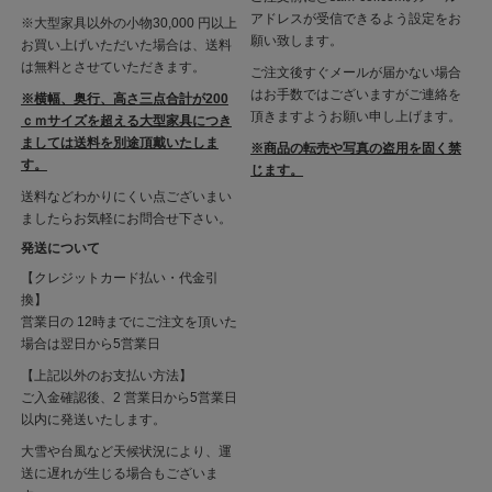
アドレスが受信できるよう設定をお
※大型家具以外の小物30,000 円以上
願い致します。
お買い上げいただいた場合は、送料
は無料とさせていただきます。
ご注文後すぐメールが届かない場合
はお手数ではございますがご連絡を
※横幅、奥行、高さ三点合計が200
頂きますようお願い申し上げます。
ｃｍサイズを超える大型家具につき
ましては送料を別途頂戴いたしま
※商品の転売や写真の盗用を固く禁
す。
じます。
送料などわかりにくい点ございまい
ましたらお気軽にお問合せ下さい。
発送について
【クレジットカード払い・代金引
換】
営業日の 12時までにご注文を頂いた
場合は翌日から5営業日
【上記以外のお支払い方法】
ご入金確認後、2 営業日から5営業日
以内に発送いたします。
大雪や台風など天候状況により、運
送に遅れが生じる場合もございま