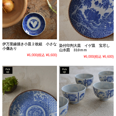
伊万里線描き小皿２枚組 小さな
染付印判大皿 イゲ皿 宝尽し
小傷あり
山水図 310ｍｍ
¥6,000
(税込 ¥6,600)
¥6,000
(税込 ¥6,600)