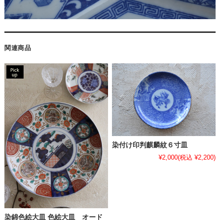
関連商品
染付け印判麒麟紋６寸皿
¥2,000
(税込 ¥2,200)
染錦色絵大皿 色絵大皿 オード