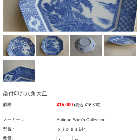
染付印判八角大皿
¥15,000
価格:
(税込 ¥16,500)
メーカー：
Antique Sam's Collection
型番：
ｂｊｐｓｓ144
数量: