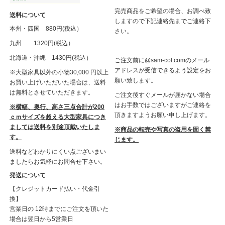
完売商品をご希望の場合、お調べ致
送料について
しますので下記連絡先までご連絡下
本州・四国 880円(税込）
さい。
九州 1320円(税込）
北海道・沖縄 1430円(税込）
ご注文前に@sam-col.comのメール
アドレスが受信できるよう設定をお
※大型家具以外の小物30,000 円以上
願い致します。
お買い上げいただいた場合は、送料
は無料とさせていただきます。
ご注文後すぐメールが届かない場合
はお手数ではございますがご連絡を
※横幅、奥行、高さ三点合計が200
頂きますようお願い申し上げます。
ｃｍサイズを超える大型家具につき
ましては送料を別途頂戴いたしま
※商品の転売や写真の盗用を固く禁
す。
じます。
送料などわかりにくい点ございまい
ましたらお気軽にお問合せ下さい。
発送について
【クレジットカード払い・代金引
換】
営業日の 12時までにご注文を頂いた
場合は翌日から5営業日