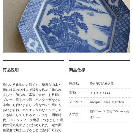
商品説明
商品仕様
製品名:
染付印判八角大皿
珍しい八角型の大皿です。綺麗な山水と
縁には鼠の紋様まで縁起を込めて作られ
型番:
ｂｊｐｓｓ144
ました。飾られて素敵ですが、お料理に
プレート皿やパン皿、パスタピザなどの
メーカー:
Antique Sam's Collection
洋食にも合いますし八角なので中華にも
あいますね。オリエンタルなインテリア
幅355mm × 奥行355mm × 高
外寸法:
にも演出してくれるアイムです。明治時
さ48mm
代。 ※アンティーク食器につきまして 現
代の電気窯のように決められた一定の調
整温度で焼き上げることは当時不可能で