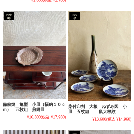
¥1,600
(税込 ¥1,760)
備前焼 亀型 小皿（幅約１０ｃ
染付印判 大根 ねずみ図 小
ｍ） 五枚組 煎餅皿
皿 五枚組 鼠大根紋
¥16,300
(税込 ¥17,930)
¥13,600
(税込 ¥14,960)