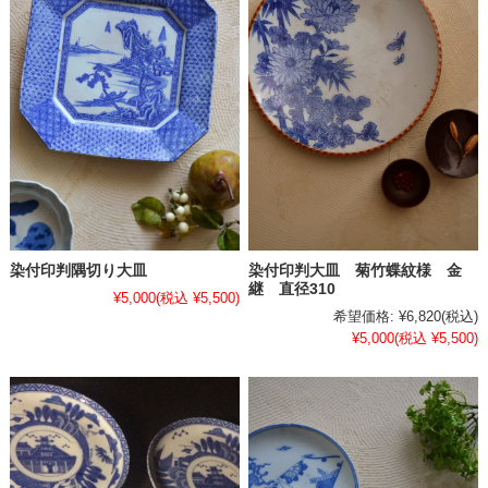
染付印判隅切り大皿
染付印判大皿 菊竹蝶紋様 金
継 直径310
¥5,000
(税込 ¥5,500)
希望価格:
¥6,820
(税込)
¥5,000
(税込 ¥5,500)