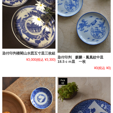
染付印判楼閣山水図五寸皿三枚組
染付印判 麒麟・鳳凰紋中皿
¥3,000
(税込 ¥3,300)
18.5ｃｍ皿 一枚
¥0
(税込 ¥0)