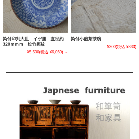
染付印判大皿 イゲ皿 直径約
染付小煎茶茶碗
320ｍｍｍ 松竹梅紋
¥300
(税込 ¥330)
¥5,500
(税込 ¥6,050)
～