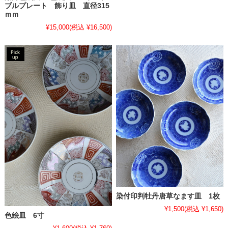
ブルプレート 飾り皿 直径315
ｍｍ
¥15,000
(税込 ¥16,500)
染付印判牡丹唐草なます皿 1枚
¥1,500
(税込 ¥1,650)
色絵皿 6寸