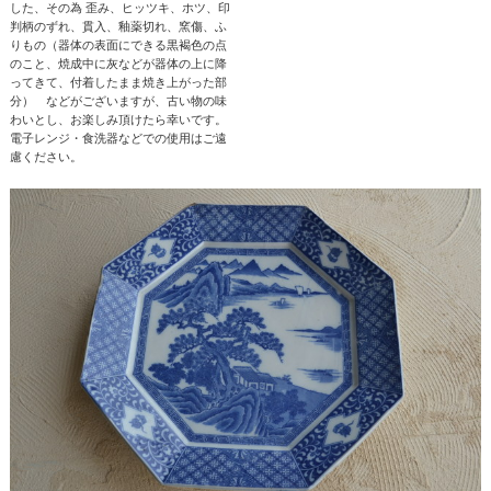
した、その為 歪み、ヒッツキ、ホツ、印
判柄のずれ、貫入、釉薬切れ、窯傷、ふ
りもの（器体の表面にできる黒褐色の点
のこと、焼成中に灰などが器体の上に降
ってきて、付着したまま焼き上がった部
分） などがございますが、古い物の味
わいとし、お楽しみ頂けたら幸いです。
電子レンジ・食洗器などでの使用はご遠
慮ください。