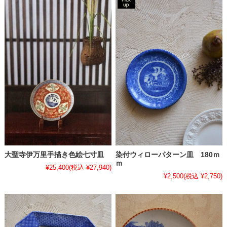
大聖寺伊万里手描き色絵七寸皿
染付ウィローパターン皿 180ｍ
ｍ
¥25,400
(税込 ¥27,940)
¥2,500
(税込 ¥2,750)