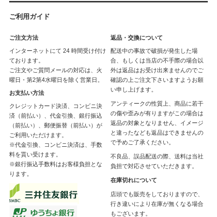
ご利用ガイド
ご注文方法
返品・交換について
インターネットにて 24 時間受け付け
配送中の事故で破損が発生した場
ております。
合、もしくは当店の不手際の場合以
ご注文やご質問メールの対応は、火
外は返品はお受け出来ませんのでご
曜日・第2第4水曜日を除く営業日。
確認の上ご注文下さいますようお願
い申し上げます。
お支払い方法
アンティークの性質上、商品に若干
クレジットカード決済、コンビニ決
の傷や歪みが有りますがこの場合は
済（前払い）、代金引換、銀行振込
返品の対象となりません、イメージ
（前払い）、郵便振替（前払い）が
と違ったなども返品はできませんの
ご利用いただけます。
で予めご了承ください。
※代金引換、コンビニ決済は、手数
料を貰い受けます。
不良品、誤品配送の際、送料は当社
※銀行振込手数料はお客様負担とな
負担で対応させていただきます。
ります。
在庫切れについて
店頭でも販売をしておりますので、
行き違いにより在庫が無くなる場合
もございます。