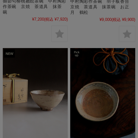
御節句柳桃雛絵茶碗 中村陶彩
中村陶彩作茶碗 羽子板香合
作茶碗 京焼 茶道具 抹茶
京焼 茶道具 抹茶碗 お正
碗
月 鶴松
¥7,200
(税込 ¥7,920)
¥9,000
(税込 ¥9,900)