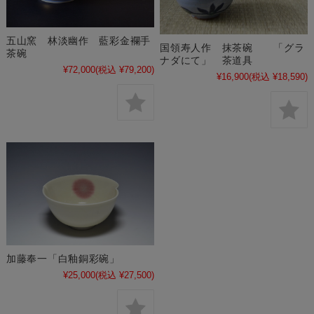
五山窯 林淡幽作 藍彩金襴手
国領寿人作 抹茶碗 「グラ
茶碗
ナダにて」 茶道具
¥72,000
(税込 ¥79,200)
¥16,900
(税込 ¥18,590)
加藤奉一「白釉銅彩碗」
¥25,000
(税込 ¥27,500)