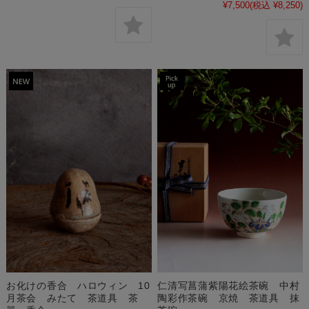
¥7,500
(税込 ¥8,250)
仁清写菖蒲紫陽花絵茶碗 中村
お化けの香合 ハロウィン 10
陶彩作茶碗 京焼 茶道具 抹
月茶会 みたて 茶道具 茶