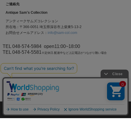
ご連絡先
Antique Sam's Collection
アンティークサムズコレクション
所在地：〒366-0051 埼玉県深谷市上柴東5-13-2
お問合せメールアドレス：
info@sam-col.com
TEL 048-574-5984
open11:00~18:00
TEL 048-574-5581
※定休日.配達中など上記電話がつながり難い場合
個人情報の取り扱いについて
特定商取引法に関する表示
Copyrigt （C） 2012 Antique Sam's Collection All Rights Reserved.