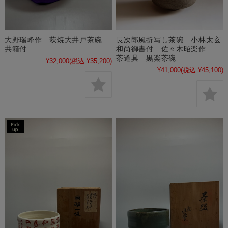
大野瑞峰作 萩焼大井戸茶碗
長次郎風折写し茶碗 小林太玄
共箱付
和尚御書付 佐々木昭楽作
茶道具 黒楽茶碗
¥32,000
(税込 ¥35,200)
¥41,000
(税込 ¥45,100)