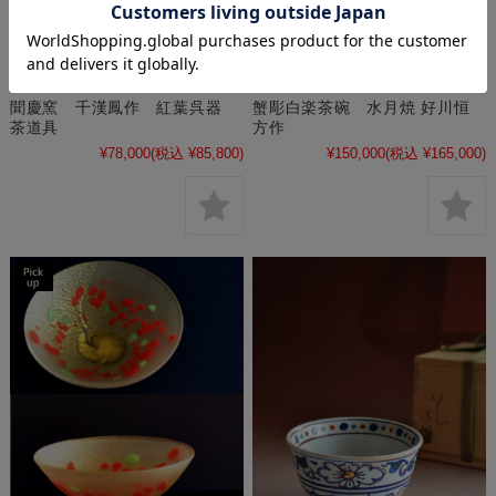
聞慶窯 千漢鳳作 紅葉呉器
蟹彫白楽茶碗 水月焼 好川恒
茶道具
方作
¥78,000
(税込 ¥85,800)
¥150,000
(税込 ¥165,000)