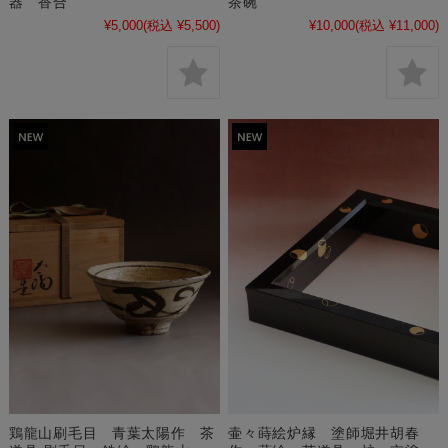
茶碗
器 香合
¥10,000
(税込 ¥11,000)
¥5,000
(税込 ¥5,500)
壷々蒔絵炉縁 塗師堀井胡春
鶏龍山刷毛目 青葉太陽作 茶