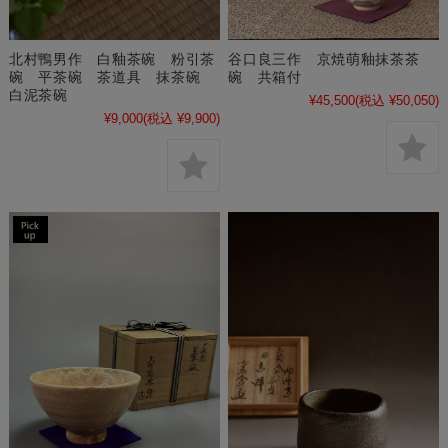
北村鴨男作 白釉茶碗 粉引茶
谷口良三作 京焼萌釉抹茶茶
碗 平茶碗 茶道具 抹茶碗
碗 共箱付
白泥茶碗
¥45,500
(税込 ¥50,050)
¥9,000
(税込 ¥9,900)