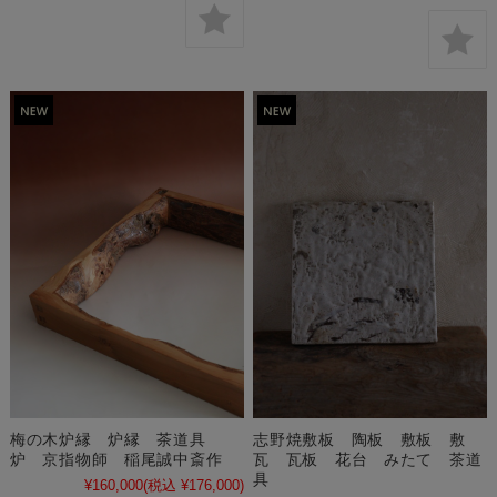
梅の木炉縁 炉縁 茶道具
志野焼敷板 陶板 敷板 敷
炉 京指物師 稲尾誠中斎作
瓦 瓦板 花台 みたて 茶道
具
¥160,000
(税込 ¥176,000)