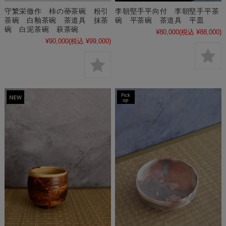
守繁栄徹作 柿の蔕茶碗 粉引
李朝堅手平向付 李朝堅手平茶
茶碗 白釉茶碗 茶道具 抹茶
碗 平茶碗 茶道具 平皿
碗 白泥茶碗 萩茶碗
¥80,000
(税込 ¥88,000)
¥90,000
(税込 ¥99,000)