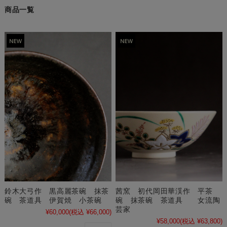
商品一覧
鈴木大弓作 黒高麗茶碗 抹茶
茜窯 初代岡田華渓作 平茶
碗 茶道具 伊賀焼 小茶碗
碗 抹茶碗 茶道具 女流陶
芸家
¥60,000
(税込 ¥66,000)
¥58,000
(税込 ¥63,800)