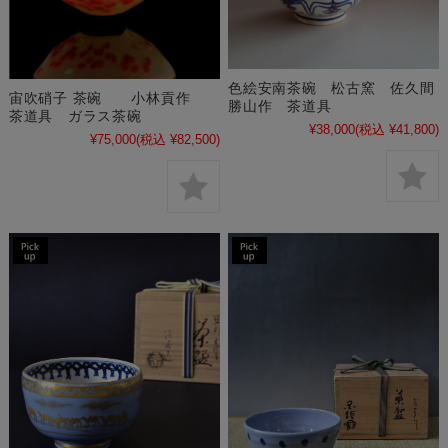
色絵安南茶碗 松古窯 佐久間
宙吹硝子 茶碗 小林貢作
勝山作 茶道具
茶道具 ガラス茶碗
¥38,000
(税込 ¥41,800)
¥75,000
(税込 ¥82,500)