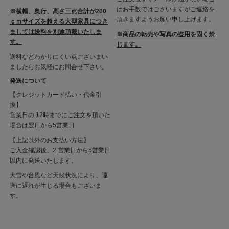
はお手数ではございますがご連絡を
※横幅、奥行、高さ三点合計が200
頂きますようお願い申し上げます。
ｃｍサイズを超える大型家具につき
ましては送料を別途頂戴いたしま
※商品の転売や写真の盗用を固く禁
す。
じます。
送料などわかりにくい点ございまい
ましたらお気軽にお問合せ下さい。
発送について
【クレジットカード払い・代金引
換】
営業日の 12時までにご注文を頂いた
場合は翌日から5営業日
【上記以外のお支払い方法】
ご入金確認後、2 営業日から5営業日
以内に発送いたします。
大雪や台風など天候状況により、運
送に遅れが生じる場合もございま
す。