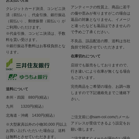
お支払い方法
アンティークの性質上、商品に若干
クレジットカード決済、コンビニ決
の傷や歪みが有りますがこの場合は
済（前払い）、代金引換、銀行振込
返品の対象となりません、イメージ
（前払い）、郵便振替（前払い）が
と違ったなども返品はできませんの
ご利用いただけます。
で予めご了承ください。
※代金引換、コンビニ決済は、手数
料を貰い受けます。
不良品、誤品配送の際、送料は当社
※銀行振込手数料はお客様負担とな
負担で対応させていただきます。
ります。
在庫切れについて
店頭でも販売をしておりますので、
行き違いにより在庫が無くなる場合
もございます。
完売商品をご希望の場合、お調べ致
送料について
しますので下記連絡先までご連絡下
本州・四国 880円(税込）
さい。
九州 1320円(税込）
北海道・沖縄 1430円(税込）
ご注文前に@sam-col.comのメール
アドレスが受信できるよう設定をお
※大型家具以外の小物30,000 円以上
願い致します。
お買い上げいただいた場合は、送料
は無料とさせていただきます。
ご注文後すぐメールが届かない場合