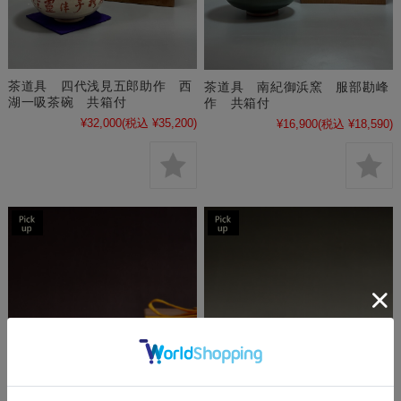
茶道具 四代浅見五郎助作 西
茶道具 南紀御浜窯 服部勘峰
湖一吸茶碗 共箱付
作 共箱付
¥32,000
(税込 ¥35,200)
¥16,900
(税込 ¥18,590)