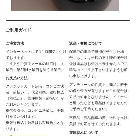
ご利用ガイド
ご注文方法
返品・交換について
インターネットにて 24 時間受け付け
配送中の事故で破損が発生した場
ております。
合、もしくは当店の不手際の場合以
ご注文やご質問メールの対応は、火
外は返品はお受け出来ませんのでご
曜日・第2第4水曜日を除く営業日。
確認の上ご注文下さいますようお願
い申し上げます。
お支払い方法
アンティークの性質上、商品に若干
クレジットカード決済、コンビニ決
の傷や歪みが有りますがこの場合は
済（前払い）、代金引換、銀行振込
返品の対象となりません、イメージ
（前払い）、郵便振替（前払い）が
と違ったなども返品はできませんの
ご利用いただけます。
で予めご了承ください。
※代金引換、コンビニ決済は、手数
料を貰い受けます。
不良品、誤品配送の際、送料は当社
※銀行振込手数料はお客様負担とな
負担で対応させていただきます。
ります。
在庫切れについて