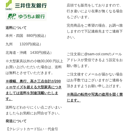
店頭でも販売をしておりますので、
行き違いにより在庫が無くなる場合
もございます。
完売商品をご希望の場合、お調べ致
送料について
しますので下記連絡先までご連絡下
本州・四国 880円(税込）
さい。
九州 1320円(税込）
北海道・沖縄 1430円(税込）
ご注文前に@sam-col.comのメール
アドレスが受信できるよう設定をお
※大型家具以外の小物30,000 円以上
願い致します。
お買い上げいただいた場合は、送料
は無料とさせていただきます。
ご注文後すぐメールが届かない場合
はお手数ではございますがご連絡を
※横幅、奥行、高さ三点合計が200
頂きますようお願い申し上げます。
ｃｍサイズを超える大型家具につき
ましては送料を別途頂戴いたしま
※商品の転売や写真の盗用を固く禁
す。
じます。
送料などわかりにくい点ございまい
ましたらお気軽にお問合せ下さい。
発送について
【クレジットカード払い・代金引