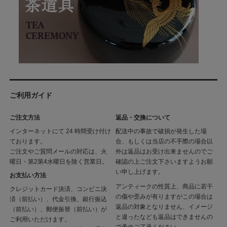
ご利用ガイド
ご注文方法
返品・交換について
インターネットにて 24 時間受け付け
配送中の事故で破損が発生した場
ております。
合、もしくは当店の不手際の場合以
ご注文やご質問メールの対応は、火
外は返品はお受け出来ませんのでご
曜日・第2第4水曜日を除く営業日。
確認の上ご注文下さいますようお願
い申し上げます。
お支払い方法
アンティークの性質上、商品に若干
クレジットカード決済、コンビニ決
の傷や歪みが有りますがこの場合は
済（前払い）、代金引換、銀行振込
返品の対象となりません、イメージ
（前払い）、郵便振替（前払い）が
と違ったなども返品はできませんの
ご利用いただけます。