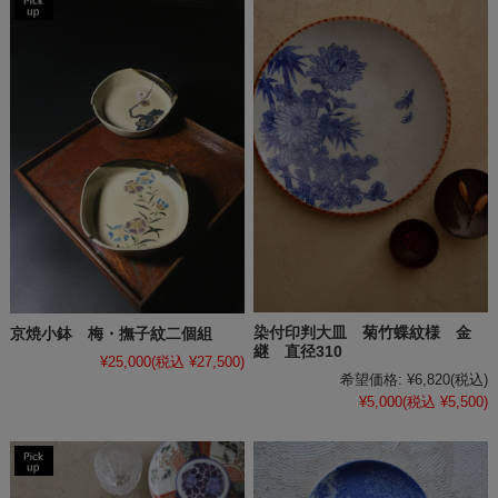
染付印判大皿 菊竹蝶紋様 金
京焼小鉢 梅・撫子紋二個組
継 直径310
¥25,000
(税込 ¥27,500)
希望価格:
¥6,820
(税込)
¥5,000
(税込 ¥5,500)