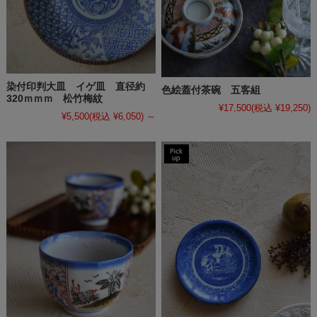
染付印判大皿 イゲ皿 直径約
色絵蓋付茶碗 五客組
320ｍｍｍ 松竹梅紋
¥17,500
(税込 ¥19,250)
¥5,500
(税込 ¥6,050)
～