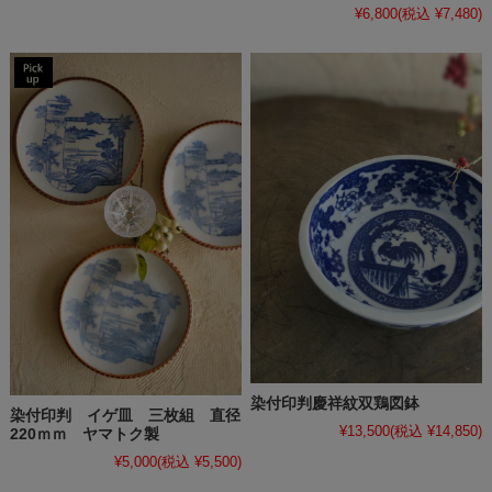
¥6,800
(税込 ¥7,480)
染付印判慶祥紋双鶏図鉢
染付印判 イゲ皿 三枚組 直径
¥13,500
(税込 ¥14,850)
220ｍｍ ヤマトク製
¥5,000
(税込 ¥5,500)