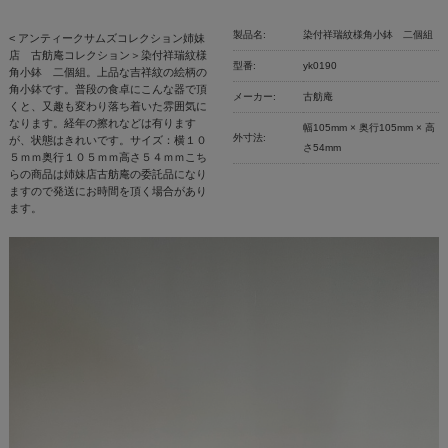
製品名:
染付祥瑞紋様角小鉢 二個組
< アンティークサムズコレクション姉妹
店 古舫庵コレクション＞染付祥瑞紋様
型番:
yk0190
角小鉢 二個組。上品な吉祥紋の絵柄の
角小鉢です。普段の食卓にこんな器で頂
メーカー:
古舫庵
くと、又趣も変わり落ち着いた雰囲気に
なります。経年の擦れなどは有ります
幅105mm × 奥行105mm × 高
外寸法:
が、状態はきれいです。サイズ：横１０
さ54mm
５ｍｍ奥行１０５ｍｍ高さ５４ｍｍこち
らの商品は姉妹店古舫庵の委託品になり
ますので発送にお時間を頂く場合があり
ます。