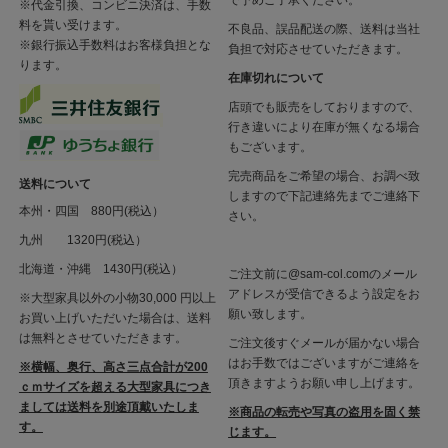
で予めご了承ください。
※代金引換、コンビニ決済は、手数
料を貰い受けます。
不良品、誤品配送の際、送料は当社
※銀行振込手数料はお客様負担とな
負担で対応させていただきます。
ります。
在庫切れについて
店頭でも販売をしておりますので、
行き違いにより在庫が無くなる場合
もございます。
完売商品をご希望の場合、お調べ致
送料について
しますので下記連絡先までご連絡下
本州・四国 880円(税込）
さい。
九州 1320円(税込）
北海道・沖縄 1430円(税込）
ご注文前に@sam-col.comのメール
アドレスが受信できるよう設定をお
※大型家具以外の小物30,000 円以上
願い致します。
お買い上げいただいた場合は、送料
は無料とさせていただきます。
ご注文後すぐメールが届かない場合
はお手数ではございますがご連絡を
※横幅、奥行、高さ三点合計が200
頂きますようお願い申し上げます。
ｃｍサイズを超える大型家具につき
ましては送料を別途頂戴いたしま
※商品の転売や写真の盗用を固く禁
す。
じます。