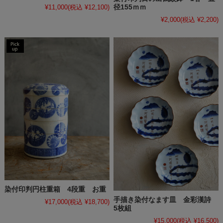
径155ｍｍ
¥11,000
(税込 ¥12,100)
¥2,000
(税込 ¥2,200)
染付印判円柱重箱 4段重 お重
手描き染付なます皿 金彩漢詩
¥17,000
(税込 ¥18,700)
5枚組
¥15,000
(税込 ¥16,500)