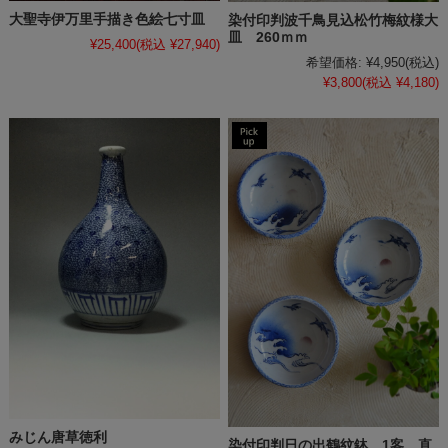
大聖寺伊万里手描き色絵七寸皿
染付印判波千鳥見込松竹梅紋様大
皿 260ｍｍ
¥25,400
(税込 ¥27,940)
希望価格:
¥4,950
(税込)
¥3,800
(税込 ¥4,180)
みじん唐草徳利
染付印判日の出鶴紋鉢 1客 直