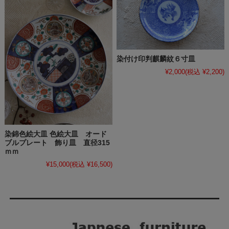
染付け印判麒麟紋６寸皿
¥2,000
(税込 ¥2,200)
染錦色絵大皿 色絵大皿 オード
ブルプレート 飾り皿 直径315
ｍｍ
¥15,000
(税込 ¥16,500)