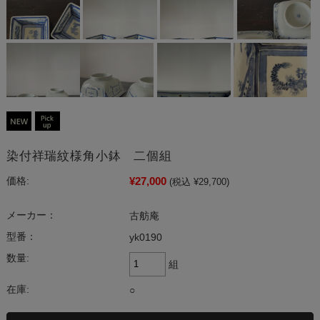
染付祥瑞紋様角小鉢 二個組
¥27,000
価格:
(税込 ¥29,700)
メーカー：
古舫庵
型番：
yk0190
数量:
組
在庫:
○