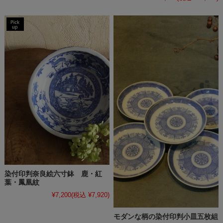
染付印判奈良絵六寸鉢 鹿・紅
葉・鳳凰紋
¥7,200
(税込 ¥7,920)
モダンな柄の染付印判小皿五枚組