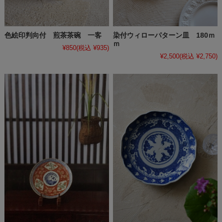
色絵印判向付 煎茶茶碗 一客
染付ウィローパターン皿 180ｍ
ｍ
¥850
(税込 ¥935)
¥2,500
(税込 ¥2,750)