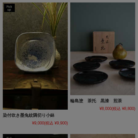
輪島塗 茶托 黒漆 煎茶
¥8,000
(税込 ¥8,800)
染付吹き墨兔紋隅切り小鉢
¥9,000
(税込 ¥9,900)