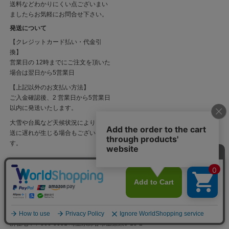
送料などわかりにくい点ございまい
ましたらお気軽にお問合せ下さい。
発送について
【クレジットカード払い・代金引
換】
営業日の 12時までにご注文を頂いた
場合は翌日から5営業日
【上記以外のお支払い方法】
ご入金確認後、2 営業日から5営業日
以内に発送いたします。
大雪や台風など天候状況により、運
送に遅れが生じる場合もございま
す。
ご連絡先
Antique Sam's Collection
アンティークサムズコレクション
所在地：〒366-0051 埼玉県深谷市上柴東5-13-2