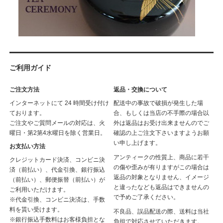
ご利用ガイド
ご注文方法
返品・交換について
インターネットにて 24 時間受け付け
配送中の事故で破損が発生した場
ております。
合、もしくは当店の不手際の場合以
ご注文やご質問メールの対応は、火
外は返品はお受け出来ませんのでご
曜日・第2第4水曜日を除く営業日。
確認の上ご注文下さいますようお願
い申し上げます。
お支払い方法
アンティークの性質上、商品に若干
クレジットカード決済、コンビニ決
の傷や歪みが有りますがこの場合は
済（前払い）、代金引換、銀行振込
返品の対象となりません、イメージ
（前払い）、郵便振替（前払い）が
と違ったなども返品はできませんの
ご利用いただけます。
で予めご了承ください。
※代金引換、コンビニ決済は、手数
料を貰い受けます。
不良品、誤品配送の際、送料は当社
※銀行振込手数料はお客様負担とな
負担で対応させていただきます。