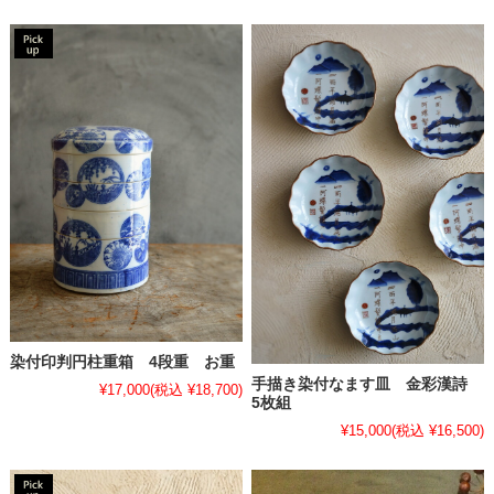
染付印判円柱重箱 4段重 お重
手描き染付なます皿 金彩漢詩
¥17,000
(税込 ¥18,700)
5枚組
¥15,000
(税込 ¥16,500)