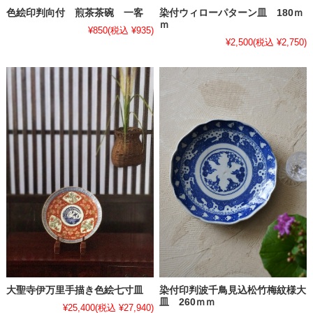
色絵印判向付 煎茶茶碗 一客
染付ウィローパターン皿 180ｍ
ｍ
¥850
(税込 ¥935)
¥2,500
(税込 ¥2,750)
大聖寺伊万里手描き色絵七寸皿
染付印判波千鳥見込松竹梅紋様大
皿 260ｍｍ
¥25,400
(税込 ¥27,940)