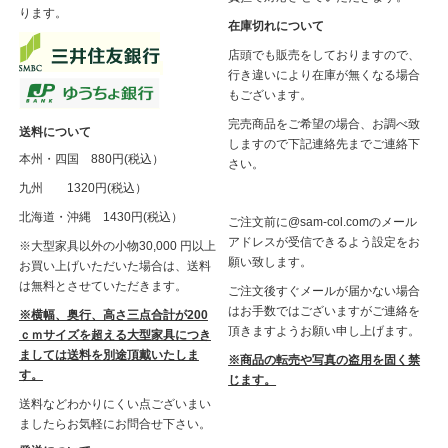
ります。
在庫切れについて
店頭でも販売をしておりますので、
行き違いにより在庫が無くなる場合
もございます。
完売商品をご希望の場合、お調べ致
送料について
しますので下記連絡先までご連絡下
本州・四国 880円(税込）
さい。
九州 1320円(税込）
北海道・沖縄 1430円(税込）
ご注文前に@sam-col.comのメール
アドレスが受信できるよう設定をお
※大型家具以外の小物30,000 円以上
願い致します。
お買い上げいただいた場合は、送料
は無料とさせていただきます。
ご注文後すぐメールが届かない場合
はお手数ではございますがご連絡を
※横幅、奥行、高さ三点合計が200
頂きますようお願い申し上げます。
ｃｍサイズを超える大型家具につき
ましては送料を別途頂戴いたしま
※商品の転売や写真の盗用を固く禁
す。
じます。
送料などわかりにくい点ございまい
ましたらお気軽にお問合せ下さい。