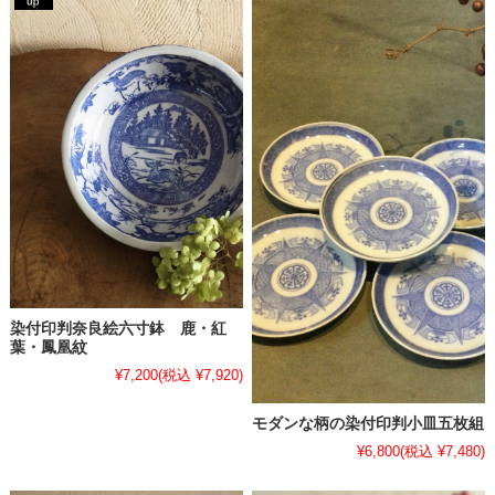
染付印判奈良絵六寸鉢 鹿・紅
葉・鳳凰紋
¥7,200
(税込 ¥7,920)
モダンな柄の染付印判小皿五枚組
¥6,800
(税込 ¥7,480)