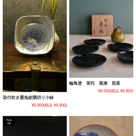
輪島塗 茶托 黒漆 煎茶
¥8,000
(税込 ¥8,800)
染付吹き墨兔紋隅切り小鉢
¥9,000
(税込 ¥9,900)