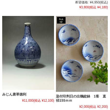
希望価格:
¥4,950
(税込)
¥3,800
(税込 ¥4,180)
みじん唐草徳利
染付印判日の出鶴紋鉢 1客 直
径155ｍｍ
¥11,000
(税込 ¥12,100)
¥2,000
(税込 ¥2,200)