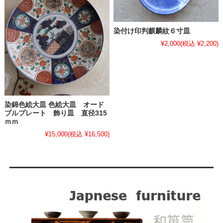
染付け印判麒麟紋６寸皿
¥2,000
(税込 ¥2,200)
染錦色絵大皿 色絵大皿 オード
ブルプレート 飾り皿 直径315
ｍｍ
¥15,000
(税込 ¥16,500)