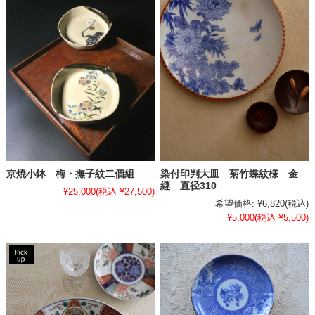
染付印判大皿 菊竹蝶紋様 金
京焼小鉢 梅・撫子紋二個組
継 直径310
¥25,000
(税込 ¥27,500)
希望価格:
¥6,820
(税込)
¥5,000
(税込 ¥5,500)