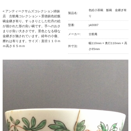
色絵小茶碗 飯碗 金継ぎ有
< アンティークサムズコレクション姉妹
製品名:
店 古舫庵コレクション＞景徳鎮色絵飯
り
碗金継ぎ有り。すっきりとした牡丹の絵
型番:
yk0087
が描かれた形の良い碗です。手へのおさ
まりが良い大きさです。景色となる様な
メーカー:
古舫庵
金継ぎが施されています。経年の小傷、
擦れは有ります。サイズ：直径１１０ｍ
幅110mm × 奥行110mm × 高
ｍ高さ６５ｍｍ
外寸法:
さ65mm