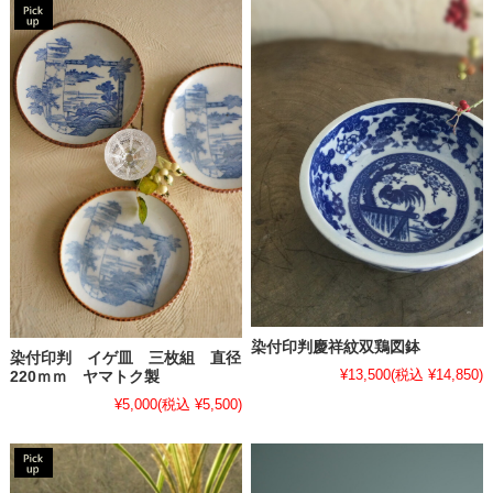
染付印判慶祥紋双鶏図鉢
染付印判 イゲ皿 三枚組 直径
¥13,500
(税込 ¥14,850)
220ｍｍ ヤマトク製
¥5,000
(税込 ¥5,500)