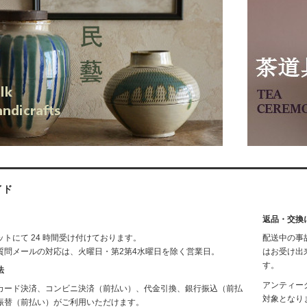
イド
返品・交換
トにて 24 時間受け付けております。
配送中の事
質問メールの対応は、火曜日・第2第4水曜日を除く営業日。
はお受け出
す。
法
アンティー
カード決済、コンビニ決済（前払い）、代金引換、銀行振込（前払
対象となり
振替（前払い）がご利用いただけます。