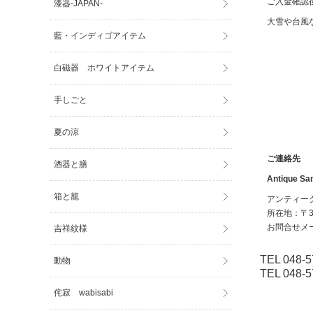
ご入金確認
漆器-JAPAN-
大雪や台風
藍・インディゴアイテム
白磁器 ホワイトアイテム
手しごと
夏の涼
ご連絡先
酒器と膳
Antique Sam
箱と籠
アンティー
所在地：〒36
お問合せメ
吉祥紋様
TEL 048-5
動物
TEL 048-5
侘寂 wabisabi