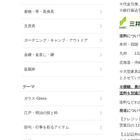
※代金引換
※銀行振込
着物・帯・装身具
文房具
送料につい
ガーデニング・キャンプ・アウトドア
本州・四国 
九州 132
金継・金直し・継
北海道・沖縄
盆栽鉢
※大型家具以
とさせてい
テーマ
※横幅、奥
送料を別途
ガラス-Glass-
送料などわ
発送につい
江戸・明治の技と粋
【クレジッ
営業日の 
節句・行事を彩るアイテム
【上記以外