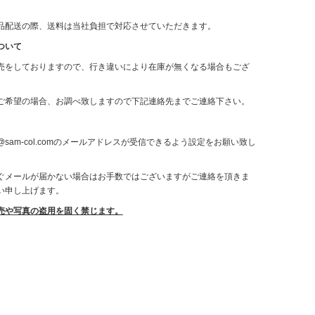
品配送の際、送料は当社負担で対応させていただきます。
ついて
売をしておりますので、行き違いにより在庫が無くなる場合もござ
ご希望の場合、お調べ致しますので下記連絡先までご連絡下さい。
sam-col.comのメールアドレスが受信できるよう設定をお願い致し
ぐメールが届かない場合はお手数ではございますがご連絡を頂きま
い申し上げます。
売や写真の盗用を固く禁じます。