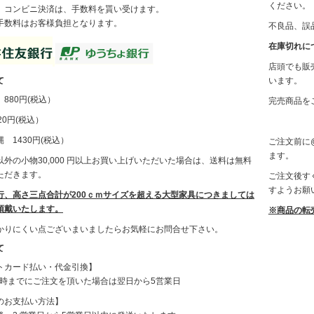
ください。
、コンビニ決済は、手数料を貰い受けます。
手数料はお客様負担となります。
不良品、誤
在庫切れに
店頭でも販
て
います。
880円(税込）
完売商品を
0円(税込）
 1430円(税込）
ご注文前に@
ます。
外の小物30,000 円以上お買い上げいただいた場合は、送料は無料
ただきます。
ご注文後す
すようお願
行、高さ三点合計が200ｃｍサイズを超える大型家具につきましては
頂戴いたします。
※商品の転
かりにくい点ございまいましたらお気軽にお問合せ下さい。
て
トカード払い・代金引換】
12時までにご注文を頂いた場合は翌日から5営業日
のお支払い方法】