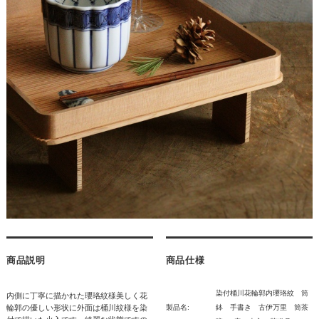
商品説明
商品仕様
染付桶川花輪郭内瓔珞紋 筒
内側に丁寧に描かれた瓔珞紋様美しく花
輪郭の優しい形状に外面は桶川紋様を染
製品名:
鉢 手書き 古伊万里 筒茶