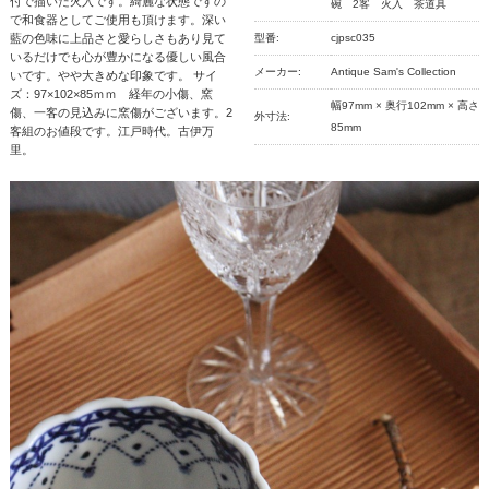
付で描いた火入です。綺麗な状態ですの
碗 2客 火入 茶道具
で和食器としてご使用も頂けます。深い
藍の色味に上品さと愛らしさもあり見て
型番:
cjpsc035
いるだけでも心が豊かになる優しい風合
メーカー:
Antique Sam's Collection
いです。やや大きめな印象です。 サイ
ズ：97×102×85ｍｍ 経年の小傷、窯
幅97mm × 奥行102mm × 高さ
傷、一客の見込みに窯傷がございます。2
外寸法:
85mm
客組のお値段です。江戸時代。古伊万
里。