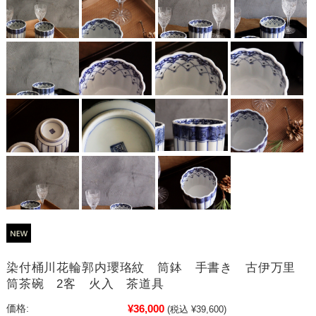
染付桶川花輪郭内瓔珞紋 筒鉢 手書き 古伊万里
筒茶碗 2客 火入 茶道具
¥36,000
価格:
(税込 ¥39,600)