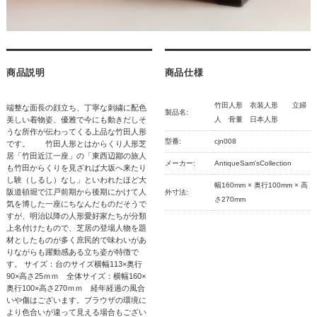
商品説明
商品仕様
竹田人形 衣装人形 立婦
端整な面長の顔立ち、丁寧な刺繍に配色
製品名:
美しい着物姿、優雅で今にも動きだしそ
人 骨董 日本人形
うな所作が伝わってくる上品な竹田人形
型番:
cjn008
です。 竹田人形とはからくり人形芝
居「竹田近江一座」の「東西辺鄙の旅人
メーカー:
AntiqueSam'sCollection
も竹田からくりを見ざれば大坂へ来たり
し験（しるし）なし」といわれたほど大
幅160mm × 奥行100mm × 高
阪道頓堀で江戸前期から後期にかけて人
外寸法:
さ270mm
気を博した一座にちなんだものだそうで
すが、明治以降の人形愛好家たちが分類
上名付けたもので、芝居の登場人物を題
材としたものが多く庶民的で味わいがあ
りながらも躍動感ある立ち姿が特徴で
す。 サイズ：台のサイズ横幅113×奥行
90×高さ25ｍｍ 全体サイズ：横幅160×
奥行100×高さ270ｍｍ 経年経過の風合
いや傷はございます。ブラウザの環境に
より色合いが違って見える場合もござい