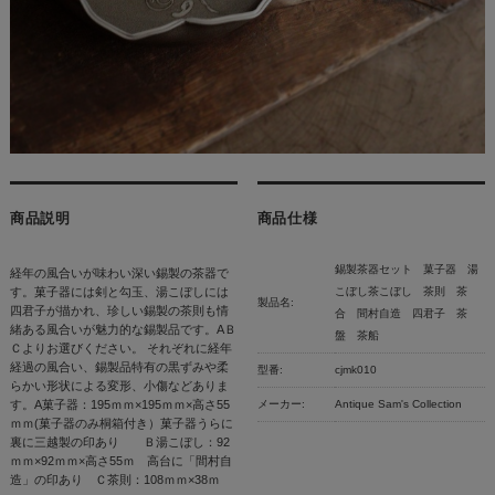
商品説明
商品仕様
錫製茶器セット 菓子器 湯
経年の風合いが味わい深い錫製の茶器で
す。菓子器には剣と勾玉、湯こぼしには
こぼし茶こぼし 茶則 茶
製品名:
四君子が描かれ、珍しい錫製の茶則も情
合 間村自造 四君子 茶
緒ある風合いが魅力的な錫製品です。AＢ
盤 茶船
Ｃよりお選びください。 それぞれに経年
経過の風合い、錫製品特有の黒ずみや柔
型番:
cjmk010
らかい形状による変形、小傷などありま
す。A菓子器：195ｍｍ×195ｍｍ×高さ55
メーカー:
Antique Sam's Collection
ｍｍ(菓子器のみ桐箱付き）菓子器うらに
裏に三越製の印あり Ｂ湯こぼし：92
ｍｍ×92ｍｍ×高さ55ｍ 高台に「間村自
造」の印あり Ｃ茶則：108ｍｍ×38ｍ