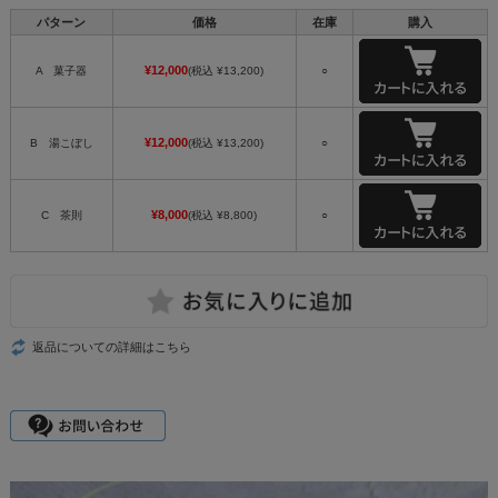
パターン
価格
在庫
購入
¥12,000
A 菓子器
(税込 ¥13,200)
○
¥12,000
B 湯こぼし
(税込 ¥13,200)
○
¥8,000
C 茶則
(税込 ¥8,800)
○
返品についての詳細はこちら