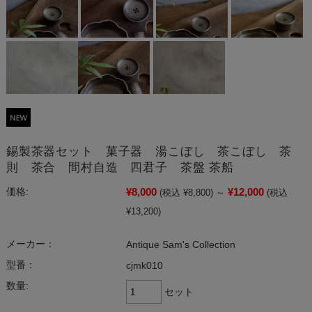
錫製茶器セット 菓子器 湯こぼし 茶こぼし 茶
則 茶合 間村自造 四君子 茶盤 茶船
¥8,000
¥12,000
価格:
(税込 ¥8,800)
～
(税込
¥13,200)
メーカー：
Antique Sam's Collection
型番：
cjmk010
数量:
セット