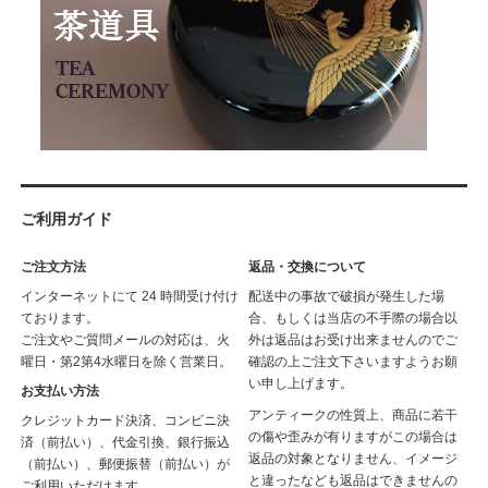
ご利用ガイド
ご注文方法
返品・交換について
インターネットにて 24 時間受け付け
配送中の事故で破損が発生した場
ております。
合、もしくは当店の不手際の場合以
ご注文やご質問メールの対応は、火
外は返品はお受け出来ませんのでご
曜日・第2第4水曜日を除く営業日。
確認の上ご注文下さいますようお願
い申し上げます。
お支払い方法
アンティークの性質上、商品に若干
クレジットカード決済、コンビニ決
の傷や歪みが有りますがこの場合は
済（前払い）、代金引換、銀行振込
返品の対象となりません、イメージ
（前払い）、郵便振替（前払い）が
と違ったなども返品はできませんの
ご利用いただけます。