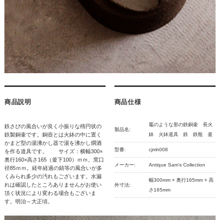
商品説明
商品仕様
竈のような形の鉄銅壷 長火
鉄さびの風合いが良く小振りな楕円状の
製品名:
鉄製銅壷です。銅壺とは火鉢の中に置く
鉢 火鉢道具 鉄 鉄瓶 釜
かまど型の湯沸かし器で湯を沸かし燗酒
型番:
cjmh008
を作る道具です。 サイズ：横幅300×
奥行160×高さ165（釜下100）ｍｍ。窯口
メーカー:
Antique Sam's Collection
径85ｍｍ。経年経過の錆等の風合いが多
くみられ多少の汚れもございます。水漏
幅300mm × 奥行165mm × 高
れは確認したところありませんがお使い
外寸法:
さ165mm
頂く状況により変わる場合もございま
す。明治～大正頃。