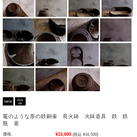
竈のような形の鉄銅壷 長火鉢 火鉢道具 鉄 鉄
瓶 釜
¥15,000
価格:
(税込 ¥16,500)