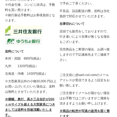
で予めご了承ください。
※代金引換、コンビニ決済は、手数
料を貰い受けます。
不良品、誤品配送の際、送料は当社
※銀行振込手数料はお客様負担とな
負担で対応させていただきます。
ります。
在庫切れについて
店頭でも販売をしておりますので、
行き違いにより在庫が無くなる場合
もございます。
完売商品をご希望の場合、お調べ致
送料について
しますので下記連絡先までご連絡下
本州・四国 880円(税込）
さい。
九州 1320円(税込）
北海道・沖縄 1430円(税込）
ご注文前に@sam-col.comのメール
アドレスが受信できるよう設定をお
※大型家具以外の小物30,000 円以上
願い致します。
お買い上げいただいた場合は、送料
は無料とさせていただきます。
ご注文後すぐメールが届かない場合
はお手数ではございますがご連絡を
※横幅、奥行、高さ三点合計が200
頂きますようお願い申し上げます。
ｃｍサイズを超える大型家具につき
ましては送料を別途頂戴いたしま
※商品の転売や写真の盗用を固く禁
す。
じます。