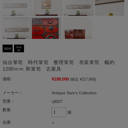
仙台箪笥 時代箪笥 整理箪笥 衣装箪笥 幅約
1200ｍｍ 和箪笥 古家具
¥198,000
価格:
(税込 ¥217,800)
メーカー：
Antique Sam's Collection
型番：
cjf007
数量:
個
在庫:
○