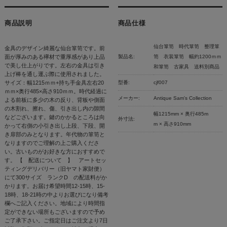
商品説明
商品仕様
仙台箪笥 時代箪笥 整理箪
金具のデザイン綺麗な仙台箪笥です。前
面が厚みのある欅材で重厚感があり上品
製品名:
笥 衣装箪笥 幅約1200ｍｍ
で美し仕上がりです。左右の金具は引き
和箪笥 古家具 送料別商品
上げ棒を通し運ぶ際に使用されました。
サイズ：幅1215ｍｍ+持ち手金具左右20
型番:
cjf007
ｍｍ×奥行485×高さ910ｍｍ。時代経過に
メーカー:
Antique Sam's Collection
よる前板に多少の木の反り、背板や側面
の木割れ、擦れ、傷、引き出し内の隙間
幅1215mm × 奥行485m
などございます。鍵のかかるところは向
外寸法:
m × 高さ910mm
かって右側の小引き出し上段、下段、開
き扉部のみとなります。年代物の箪笥と
なりますのでご理解の上ご購入くださ
い。古いものがお好きな方におすすめで
す。 【 配送について 】 アートセッ
ティングデリバリー（旧ヤマト家財便）
にて300サイズ ランクD の配送料がか
かります。お届け希望時間12-15時、15-
18時、18-21時の中よりお選びになり備考
欄へご記入ください。地域により時間指
定ができない場所もございますので予め
ご了承下さい。ご指定日はご注文より7日