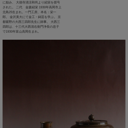
に励み、 大徳寺清涼和尚より紹栄を授号
された。 二代 金森紹栄 1930年高岡市上
北島25生まれ。一門工房、本名：栄一
郎。 金沢美大にて金工・鋳芸を学ぶ。 京
都紫野の大西三四郎先生に師事。 大西三
四郎は、十三代大西清右衛門浄長の息子
で1930年富山高岡生まれ。