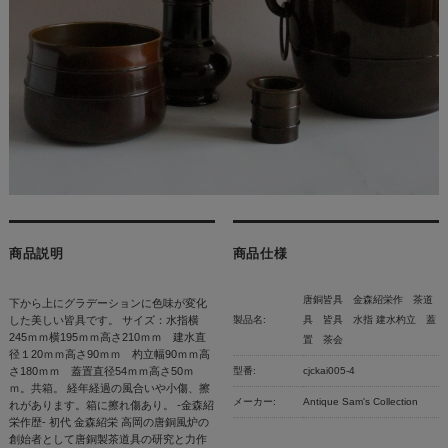
商品説明
商品仕様
唐銅皆具 金森紹栄作 茶道
下から上にグラデーションに色味が変化
した美しい皆具です。 サイズ：水指横
製品名:
具 皆具 水指 建水杓立 蓋
245ｍｍ横195ｍｍ高さ210ｍｍ 建水直
置 茶会
径１20ｍｍ高さ90ｍｍ 杓立幅90ｍｍ高
さ180ｍｍ 蓋置直径54ｍｍ高さ50ｍ
型番:
cjckai005-4
ｍ。共箱。 経年経過の風合いや小傷、擦
メーカー:
Antique Sam's Collection
れがあります。箱に擦れ傷あり。 -金森紹
栄作歴- 初代 金森紹栄 高岡の唐銅風炉の
創始者として唐銅製茶道具の研究と力作