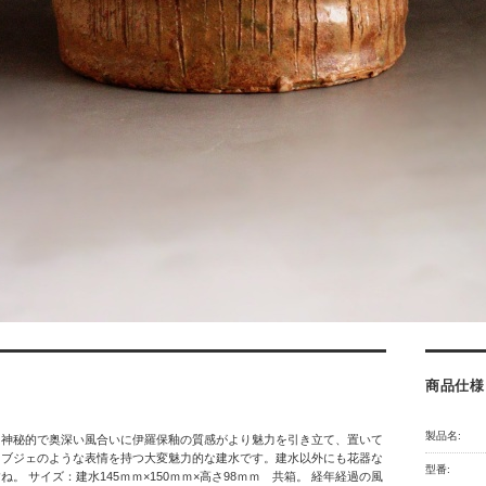
商品仕様
製品名:
る神秘的で奥深い風合いに伊羅保釉の質感がより魅力を引き立て、置いて
オブジェのような表情を持つ大変魅力的な建水です。建水以外にも花器な
型番:
ね。 サイズ：建水145ｍｍ×150ｍｍ×高さ98ｍｍ 共箱。 経年経過の風