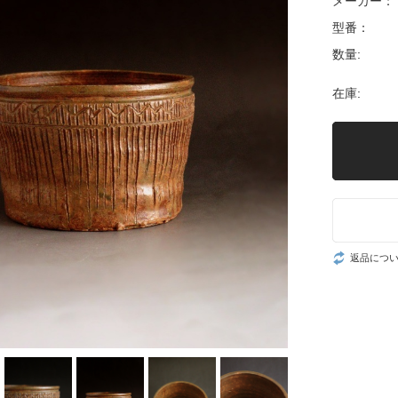
メーカー：
型番：
数量:
在庫:
返品につ