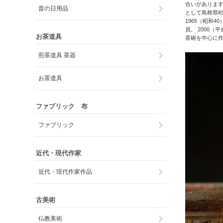
合いがあります
昔の日用品
として島根県松
1965（昭和4
員。 2000
お茶道具
茶碗を中心に
煎茶道具 茶器
お茶道具
ファブリック 布
ファブリック
近代・現代作家
近代・現代作家作品
古美術
仏教美術