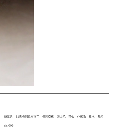
茶道具 11世長岡住右衛門 長岡空権 楽山焼 茶会 作家物 建水 共箱
cjcf009