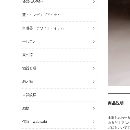
漆器-JAPAN-
藍・インディゴアイテム
白磁器 ホワイトアイテム
手しごと
夏の涼
酒器と膳
箱と籠
吉祥紋様
商品説明
動物
土器を思わせ
侘寂 wabisabi
あるだけでも
どにもいいです