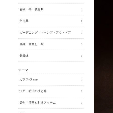
着物・帯・装身具
文房具
ガーデニング・キャンプ・アウトドア
金継・金直し・継
盆栽鉢
テーマ
ガラス-Glass-
江戸・明治の技と粋
節句・行事を彩るアイテム