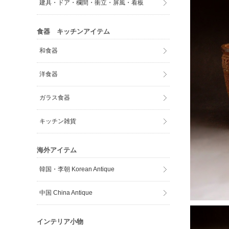
建具・ドア・欄間・衝立・屏風・看板
食器 キッチンアイテム
和食器
洋食器
ガラス食器
キッチン雑貨
海外アイテム
韓国・李朝 Korean Antique
中国 China Antique
インテリア小物