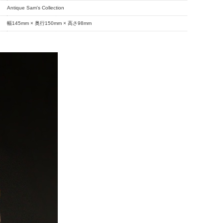
Antique Sam's Collection
幅145mm × 奥行150mm × 高さ98mm