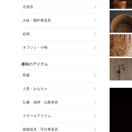
古道具
火鉢・囲炉裏道具
絵画
オブジェ・小物
趣味のアイテム
民藝
人形・おもちゃ
仏像 福神 仏教美術
スモールアイテム
裁縫道具 手仕事道具