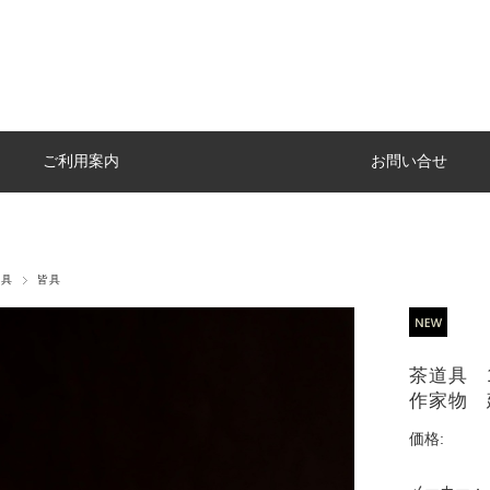
ご利用案内
お問い合せ
道具
皆具
茶道具 
作家物 
価格: