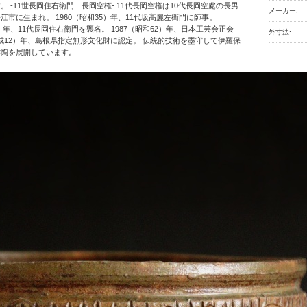
。 -11世長岡住右衛門 長岡空権- 11代長岡空権は10代長岡空處の長男
メーカー:
江市に生まれ。 1960（昭和35）年、11代坂高麗左衛門に師事。
0）年、11代長岡住右衛門を襲名。 1987（昭和62）年、日本工芸会正会
外寸法:
（平成12）年、島根県指定無形文化財に認定。 伝統的技術を墨守して伊羅保
作陶を展開しています。