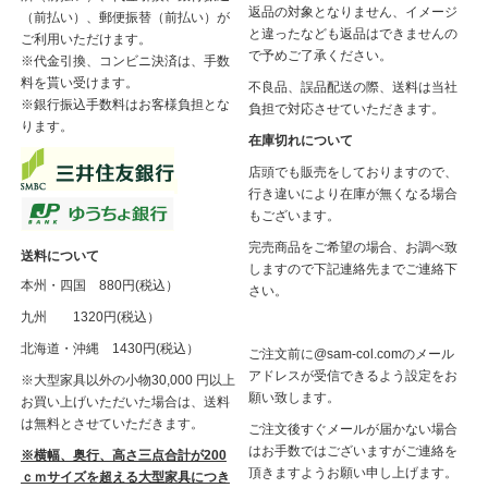
返品の対象となりません、イメージ
（前払い）、郵便振替（前払い）が
と違ったなども返品はできませんの
ご利用いただけます。
で予めご了承ください。
※代金引換、コンビニ決済は、手数
料を貰い受けます。
不良品、誤品配送の際、送料は当社
※銀行振込手数料はお客様負担とな
負担で対応させていただきます。
ります。
在庫切れについて
店頭でも販売をしておりますので、
行き違いにより在庫が無くなる場合
もございます。
完売商品をご希望の場合、お調べ致
送料について
しますので下記連絡先までご連絡下
本州・四国 880円(税込）
さい。
九州 1320円(税込）
北海道・沖縄 1430円(税込）
ご注文前に@sam-col.comのメール
アドレスが受信できるよう設定をお
※大型家具以外の小物30,000 円以上
願い致します。
お買い上げいただいた場合は、送料
は無料とさせていただきます。
ご注文後すぐメールが届かない場合
はお手数ではございますがご連絡を
※横幅、奥行、高さ三点合計が200
頂きますようお願い申し上げます。
ｃｍサイズを超える大型家具につき