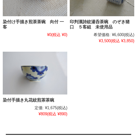
染付け手描き煎茶茶碗 向付 一
印判漢詩紋湯呑茶碗 のぞき猪
客
口 ５客組 未使用品
¥0
(税込 ¥0)
希望価格:
¥6,600
(税込)
¥3,500
(税込 ¥3,850)
染付手描き丸花紋煎茶茶碗
定価:
¥1,675
(税込)
¥809
(税込 ¥890)