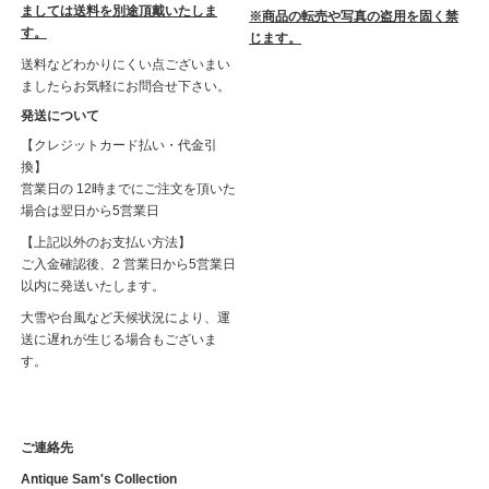
ましては送料を別途頂戴いたしま
※商品の転売や写真の盗用を固く禁
す。
じます。
送料などわかりにくい点ございまい
ましたらお気軽にお問合せ下さい。
発送について
【クレジットカード払い・代金引
換】
営業日の 12時までにご注文を頂いた
場合は翌日から5営業日
【上記以外のお支払い方法】
ご入金確認後、2 営業日から5営業日
以内に発送いたします。
大雪や台風など天候状況により、運
送に遅れが生じる場合もございま
す。
ご連絡先
Antique Sam's Collection