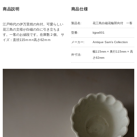
商品説明
商品仕様
製品名:
花三島白磁花輪郭向付 一客
江戸時代の伊万里焼の向付。可愛らしい
花三島の文様が白磁の白に引き立ちま
型番:
bjpw001
す。一客のお値段です。在庫数２個。 サ
イズ：直径115ｍｍ×高さ62ｍｍ
メーカー:
Antique Sam's Collection
幅115mm × 奥行115mm × 高
外寸法:
さ62mm