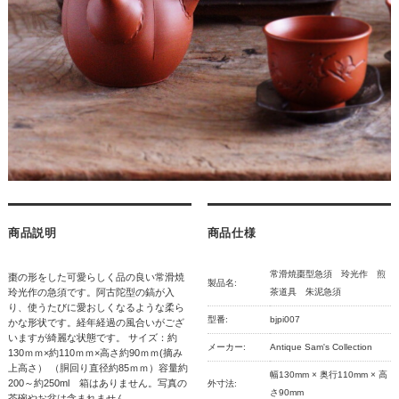
商品説明
商品仕様
常滑焼棗型急須 玲光作 煎
棗の形をした可愛らしく品の良い常滑焼
製品名:
玲光作の急須です。阿古陀型の鎬が入
茶道具 朱泥急須
り、使うたびに愛おしくなるような柔ら
型番:
bjpi007
かな形状です。経年経過の風合いがござ
いますが綺麗な状態です。 サイズ：約
メーカー:
Antique Sam's Collection
130ｍｍ×約110ｍｍ×高さ約90ｍｍ(摘み
上高さ） （胴回り直径約85ｍｍ）容量約
幅130mm × 奥行110mm × 高
200～約250ml 箱はありません。写真の
外寸法:
さ90mm
茶碗やお盆は含まれません。