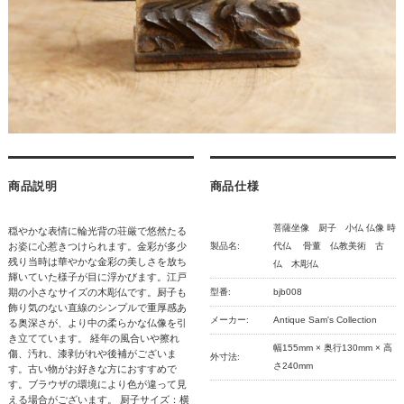
商品説明
商品仕様
菩薩坐像 厨子 小仏 仏像 時
穏やかな表情に輪光背の荘厳で悠然たる
お姿に心惹きつけられます。金彩が多少
製品名:
代仏 骨董 仏教美術 古
残り当時は華やかな金彩の美しさを放ち
仏 木彫仏
輝いていた様子が目に浮かびます。江戸
期の小さなサイズの木彫仏です。厨子も
型番:
bjb008
飾り気のない直線のシンプルで重厚感あ
メーカー:
Antique Sam's Collection
る奥深さが、より中の柔らかな仏像を引
き立てています。 経年の風合いや擦れ
幅155mm × 奥行130mm × 高
傷、汚れ、漆剥がれや後補がございま
外寸法:
さ240mm
す。古い物がお好きな方におすすめで
す。ブラウザの環境により色が違って見
える場合がございます。 厨子サイズ：横