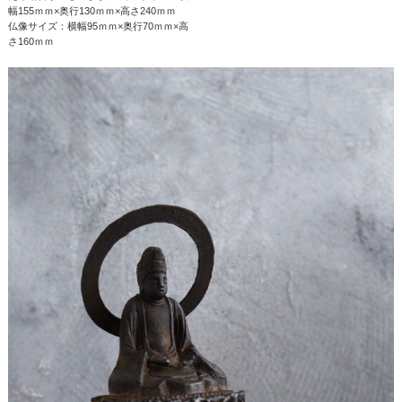
幅155ｍｍ×奥行130ｍｍ×高さ240ｍｍ
仏像サイズ：横幅95ｍｍ×奥行70ｍｍ×高
さ160ｍｍ